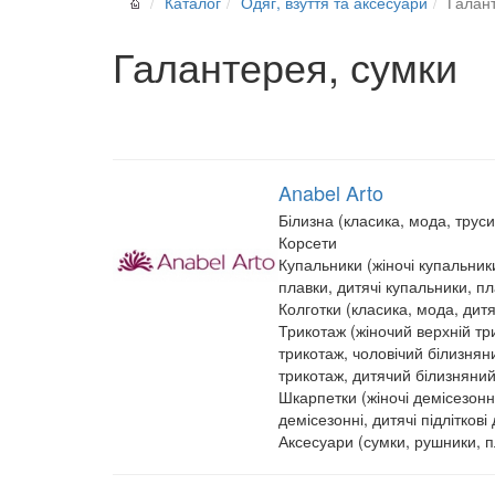
Каталог
Одяг, взуття та аксесуари
Галан
Галантерея, сумки
Anabel Arto
Білизна (класика, мода, труси
Корсети
Купальники (жіночі купальники
плавки, дитячі купальники, пл
Колготки (класика, мода, дитяч
Трикотаж (жіночий верхній тр
трикотаж, чоловічий білизнян
трикотаж, дитячий білизняний
Шкарпетки (жіночі демісезонні,
демісезонні, дитячі підліткові 
Аксесуари (сумки, рушники, п