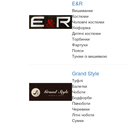
E&R
Вишиванки
Костюми
Чоловічі костюми
Уніформа
Дитячі костюми
Торбинки
Фартухи
Пояси
Туніки із вишивкою
Grand Style
Туфлі
Балетки
Чоботи
Бодфорби
Півчоботи
Черевики
Літні чоботи
Сумки