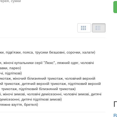
терея, сумки
ки, підв'язки, пояса, трусики безшовні, сорочки, халати)
, жіночі купальники серії "Люкс", ляжний одяг, чоловічі
авки, парео)
і, підліткові)
икотаж, жіночий білизняний трикотаж, чоловічий верхній
ий трикотаж, дитячий верхній трикотаж, підлітковий верхній
 трикотаж, підлітковий білизняний трикотаж)
 жіночі зимові, чоловічі демісезонні, чоловічі зимові, дитячі
демісезонні, дитячі підліткові зимові)
ляжне взуття, бретелі)
В