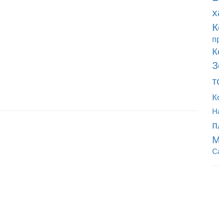
х
К
п
К
З
т
К
Н
п
М
С