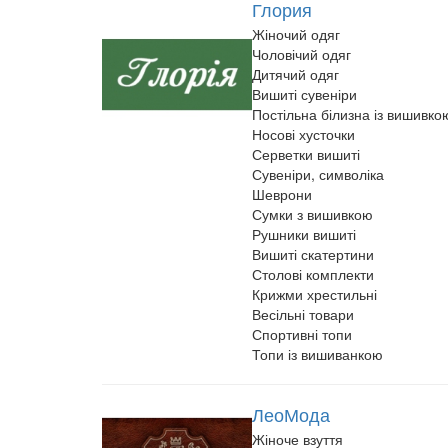
Глория
Жіночий одяг
Чоловічий одяг
Дитячий одяг
Вишиті сувеніри
Постільна білизна із вишивко
Носові хусточки
Серветки вишиті
Сувеніри, символіка
Шеврони
Сумки з вишивкою
Рушники вишиті
Вишиті скатертини
Столові комплекти
Крижми хрестильні
Весільні товари
Спортивні топи
Топи із вишиванкою
ЛеоМода
Жіноче взуття