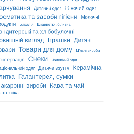
арчування
Жіночий одяг
Дитячий одяг
осметика та засоби гігієни
Молочні
родукти
Бакалія
Шкарпетки, білизна
ондитерські та хлібобулочні
Іграшки
овнішній вигляд
Дитячі
Товари для дому
овари
М’ясні вироби
Снеки
онсервація
Чоловічий одяг
Керамічна
Дитяче взуття
аціональний одяг
Галантерея, сумки
литка
Кава та чай
акаронні вироби
антехніка