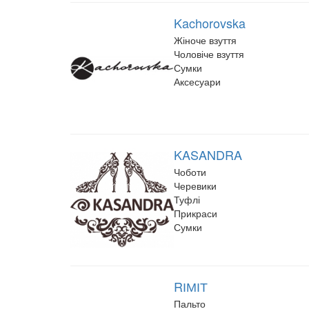
Kachorovska
Жіноче взуття
Чоловіче взуття
Сумки
Аксесуари
KASANDRA
Чоботи
Черевики
Туфлі
Прикраси
Сумки
RІМІТ
Пальто