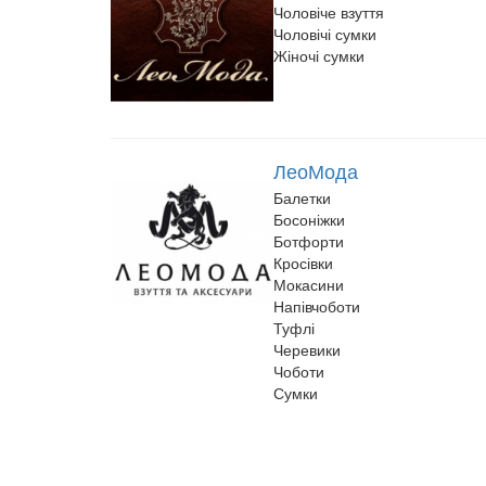
Чоловіче взуття
Чоловічі сумки
Жіночі сумки
ЛеоМода
Балетки
Босоніжки
Ботфорти
Кросівки
Мокасини
Напівчоботи
Туфлі
Черевики
Чоботи
Сумки