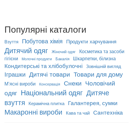
Популярні каталоги
Побутова хімія
Продукти харчування
Взуття
Дитячий одяг
Косметика та засоби
Жіночий одяг
гігієни
Шкарпетки, білизна
Бакалія
Молочні продукти
Кондитерські та хлібобулочні
Зовнішній вигляд
Дитячі товари
Товари для дому
Іграшки
Снеки
Чоловічий
М’ясні вироби
Консервація
Національний одяг
Дитяче
одяг
взуття
Галантерея, сумки
Керамічна плитка
Макаронні вироби
Сантехніка
Кава та чай