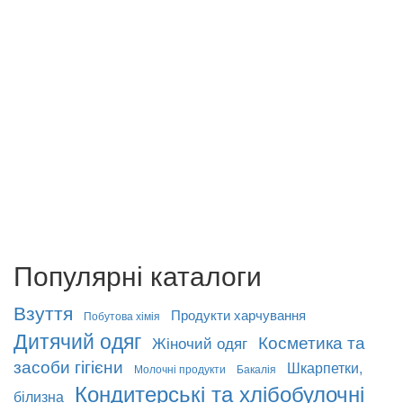
Популярні каталоги
Взуття
Продукти харчування
Побутова хімія
Дитячий одяг
Косметика та
Жіночий одяг
засоби гігієни
Шкарпетки,
Молочні продукти
Бакалія
Кондитерські та хлібобулочні
білизна