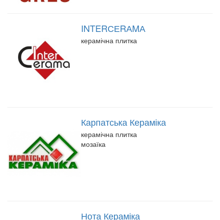
INTERСЕRАMА
керамічна плитка
Карпатська Кераміка
керамічна плитка
мозаїка
Нота Кераміка