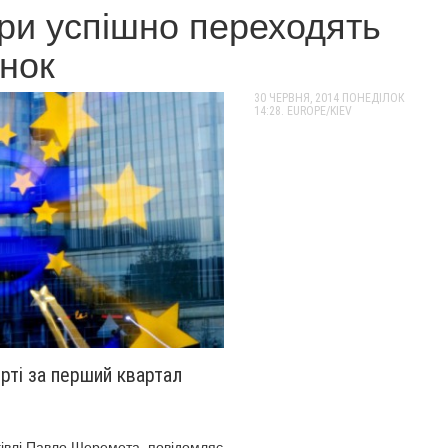
ери успішно переходять
нок
30 ЧЕРВНЯ, 2014
ПОНЕДІЛОК
14:28. EUROPE/KIEV
рті за перший квартал
ргівлі Павло Шеремета, повідомляє