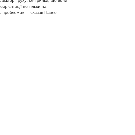
аєкторії руху, їхні ринки, що вони
орієнтації не тільки на
ть проблеми», – сказав Павло