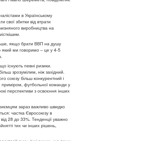
рналістами в Українському
и свої збитки від втрати
тчизняного виробництва на
місткішим.
ільше, якщо брати ВВП на душу
о який ми говоримо – це у 4-5
а.
 що існують певні ризики.
ільш зрозумілим, ніж західний.
го союзу більш конкурентний і
 приміром, футбольної команди у
рокі перспективи з освоєння інших
приємцям зараз важливо швидко
ться: частка Євросоюзу в
 від 28 до 33%. Тенденції уважно
йнятті тих чи інших рішень,