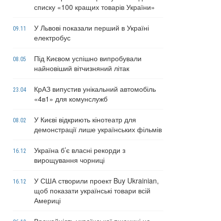
списку «100 кращих товарів України»
У Львові показали перший в Україні
09.11
електробус
Під Києвом успішно випробували
08.05
найновіший вітчизняний літак
КрАЗ випустив унікальний автомобіль
23.04
«4в1» для комунслужб
У Києві відкриють кінотеатр для
08.02
демонстрації лише українських фільмів
Україна б’є власні рекорди з
16.12
вирощування чорниці
У США створили проект Buy Ukrainian,
16.12
щоб показати українські товари всій
Америці