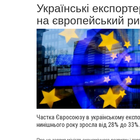
Українські експорт
на європейський ри
Частка Євросоюзу в українському експо
нинішнього року зросла від 28% до 33%.
Про це заявив міністр економічного розвитку і то