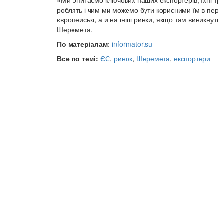
«Ми опитаємо ключових наших експортерів, їхні тр
роблять і чим ми можемо бути корисними їм в пере
європейські, а й на інші ринки, якщо там виникну
Шеремета.
По матеріалам:
informator.su
Все по темі:
ЄС
,
ринок
,
Шеремета
,
експортери