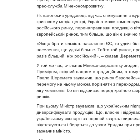
прес-служба Мінекономрозвитку.
Як наголосив урядовець під час спілкування з жу
кризовому медіа-центрі, Україна може компенсуват
російського ринку, перенаправивши продукцію ві
європейський ринок, тим більше, що він є значно 
«Якщо брати кількість населення ЄС, то удвічі б
населення, ще удвічі більше. Тобто той ринок, пр
разів більший, ніж російський», – сказав Шеремет
У той же час, очільник Мінекономрозвитку згоден,
Приміром, східний напрям є традиційним, а тому б
Павло Шеремета зауважив, що ринок Європейсько
перемогу на ньому можна порівняти з переходом,
лігу чемпіонів, бо він відкриває перед країною ши
ринків.
При цьому Міністр зауважив, що українським під
диверсифікувати продукцію. Що, власне і відбуває
українському експорті за перший квартал виросла
відстежуються і беруться до уваги Урядом при при
зазначив міністр.