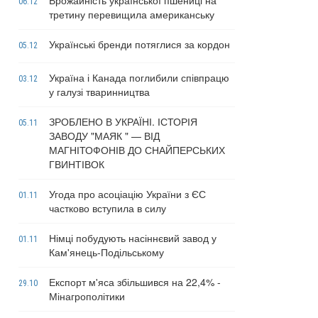
Врожайність української пшениці на
06.12
третину перевищила американську
Українські бренди потяглися за кордон
05.12
Україна і Канада поглибили співпрацю
03.12
у галузі тваринництва
ЗРОБЛЕНО В УКРАЇНІ. ІСТОРІЯ
05.11
ЗАВОДУ "МАЯК " — ВІД
МАГНІТОФОНІВ ДО СНАЙПЕРСЬКИХ
ГВИНТІВОК
Угода про асоціацію України з ЄС
01.11
частково вступила в силу
Німці побудують насіннєвий завод у
01.11
Кам'янець-Подільському
Експорт м'яса збільшився на 22,4% -
29.10
Мінагрополітики