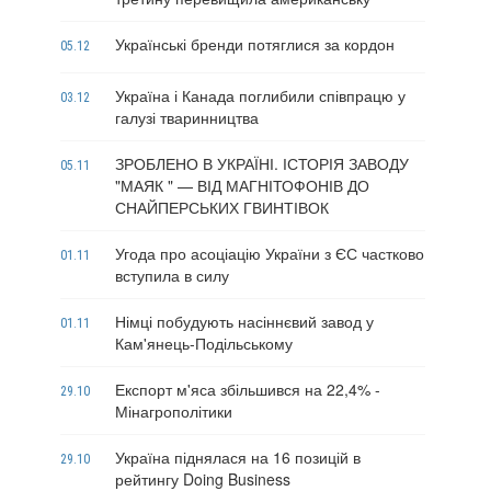
Українські бренди потяглися за кордон
05.12
Україна і Канада поглибили співпрацю у
03.12
галузі тваринництва
ЗРОБЛЕНО В УКРАЇНІ. ІСТОРІЯ ЗАВОДУ
05.11
"МАЯК " — ВІД МАГНІТОФОНІВ ДО
СНАЙПЕРСЬКИХ ГВИНТІВОК
Угода про асоціацію України з ЄС частково
01.11
вступила в силу
Німці побудують насіннєвий завод у
01.11
Кам'янець-Подільському
Експорт м'яса збільшився на 22,4% -
29.10
Мінагрополітики
Україна піднялася на 16 позицій в
29.10
рейтингу Doing Business