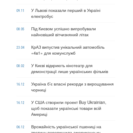
У Львові показали перший в Україні
09.11
електробус
Під Києвом успішно випробували
08.05
найновіший вітчизняний літак
КрАЗ випустив унікальний автомобіль
23.04
«4в1» для комунслужб
У Києві відкриють кінотеатр для
08.02
демонстрації лише українських фільмів
Україна б’є власні рекорди з вирощування
16.12
чорниці
У США створили проект Buy Ukrainian,
16.12
щоб показати українські товари всій
Америці
Врожайність української пшениці на
06.12
третину перевищила американську