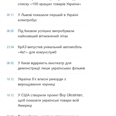
списку «100 кращих товарів України»
У Львові показали перший в Україні
09.11
електробус
Під Києвом успішно випробували
08.05
найновіший вітчизняний літак
КрАЗ випустив унікальний автомобіль
23.04
«4в1» для комунслужб
У Києві відкриють кінотеатр для
08.02
демонстрації лише українських фільмів
Україна б’є власні рекорди з
16.12
вирощування чорниці
У США створили проект Buy Ukrainian,
16.12
щоб показати українські товари всій
Америці