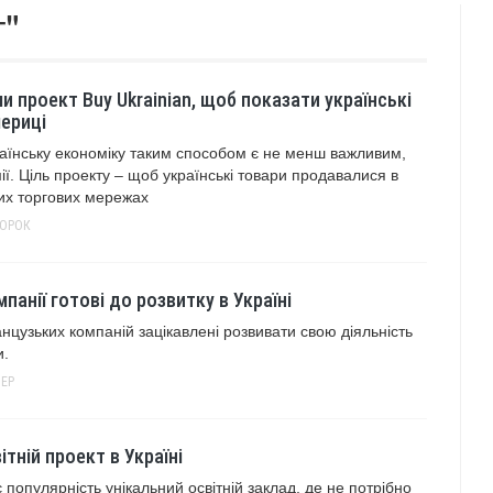
т"
 проект Buy Ukrainian, щоб показати українські
мериці
аїнську економіку таким способом є не менш важливим,
ії. Ціль проекту – щоб українські товари продавалися в
их торгових мережах
ТОРОК
панії готові до розвитку в Україні
нцузьких компаній зацікавлені розвивати свою діяльність
и.
ЕР
ітній проект в Україні
 популярність унікальний освітній заклад, де не потрібно