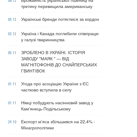
Врожайність української пшениці на
06.12
третину перевищила американську
Українські бренди потяглися за кордон
05.12
Україна і Канада поглибили співпрацю
03.12
у галузі тваринництва
ЗРОБЛЕНО В УКРАЇНІ. ІСТОРІЯ
05.11
ЗАВОДУ "МАЯК " — ВІД
МАГНІТОФОНІВ ДО СНАЙПЕРСЬКИХ
ГВИНТІВОК
Угода про асоціацію України з ЄС
01.11
частково вступила в силу
Німці побудують насіннєвий завод у
01.11
Кам'янець-Подільському
Експорт м'яса збільшився на 22,4% -
29.10
Мінагрополітики