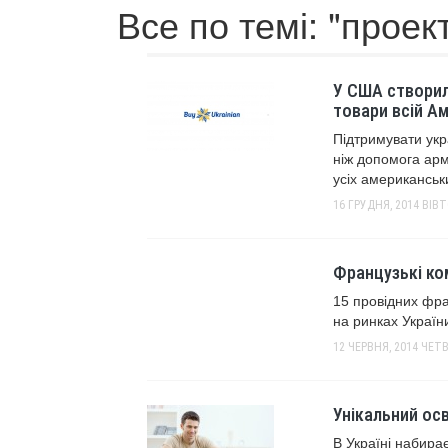
Все по темі: "проек
У США створили
товари всій А
Підтримувати укр
ніж допомога арм
усіх американськ
16 ГРУДНЯ, 2014
ВІВ
Французькі ком
15 провідних фра
на ринках Україн
12 ЧЕРВНЯ, 2014
ЧЕТВ
Унікальний осв
В Україні набирає