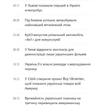
У Львові показали перший в Україні
09.11
електробус
Під Києвом успішно випробували
08.05
найновіший вітчизняний літак
КрАЗ випустив унікальний автомобіль
23.04
«4в1» для комунслужб
У Києві відкриють кінотеатр для
08.02
демонстрації лише українських фільмів
Україна б’є власні рекорди з вирощування
16.12
чорниці
У США створили проект Buy Ukrainian,
16.12
щоб показати українські товари всій
Америці
Врожайність української пшениці на
06.12
третину перевищила американську