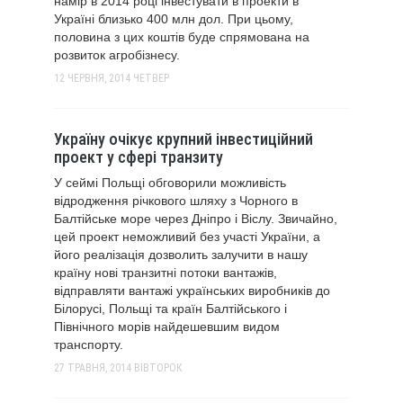
намір в 2014 році інвестувати в проекти в
Україні близько 400 млн дол. При цьому,
половина з цих коштів буде спрямована на
розвиток агробізнесу.
12 ЧЕРВНЯ, 2014
ЧЕТВЕР
Україну очікує крупний інвестиційний
проект у сфері транзиту
У сеймі Польщі обговорили можливість
відродження річкового шляху з Чорного в
Балтійське море через Дніпро і Віслу. Звичайно,
цей проект неможливий без участі України, а
його реалізація дозволить залучити в нашу
країну нові транзитні потоки вантажів,
відправляти вантажі українських виробників до
Білорусі, Польщі та країн Балтійського і
Північного морів найдешевшим видом
транспорту.
27 ТРАВНЯ, 2014
ВІВТОРОК