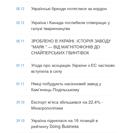
Українські бренди потяглися за кордон
05.12
Україна і Канада поглибили співпрацю у
03.12
галузі тваринництва
ЗРОБЛЕНО В УКРАЇНІ. ІСТОРІЯ ЗАВОДУ
05.11
"МАЯК " — ВІД МАГНІТОФОНІВ ДО
СНАЙПЕРСЬКИХ ГВИНТІВОК
Угода про асоціацію України з ЄС частково
01.11
вступила в силу
Німці побудують насіннєвий завод у
01.11
Кам'янець-Подільському
Експорт м'яса збільшився на 22,4% -
29.10
Мінагрополітики
Україна піднялася на 16 позицій в
29.10
рейтингу Doing Business