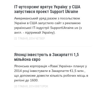
IT-аутсорсинг врятує Україну: у США
запустився проект Support Ukraine
Американський уряд разом з посольством
України в США запустило сайт з рекламою
української IT-індустрії SupportUkraine.us (з
англ. - підтримай Україну).
22 ТРАВНЯ, 2014
ЧЕТВЕР
Японці інвестують в Закарпатті 1,5
мільйона євро
Японська корпорація «Язакі Україна» планує у
2014 році інвестувати в Закарпаття €1,5 млн.,
що допоможе довести кількість робочих місць в
регіоні до 1600.
20 ТРАВНЯ, 2014
ВІВТОРОК