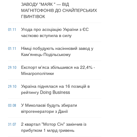
ЗАВОДУ "МАЯК " — ВІД
МАГНІТОФОНІВ ДО СНАЙПЕРСЬКИХ
ГВИНТІВОК
Угода про асоціацію України з ЄС
01.11
частково вступила в силу
Німці побудують насіннєвий завод у
01.11
Кам'янець-Подільському
Експорт м'яса збільшився на 22,4% -
29.10
Мінагрополітики
Україна піднялася на 16 позицій в
29.10
рейтингу Doing Business
У Миколаєві будуть збирати
03.08
вітрогенератори з Данії
2 квартал "Мотор Січ" закінчив із
31.07
прибутком 1 млрд гривень