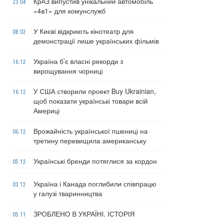
КрАЗ випустив унікальний автомобіль
23.04
«4в1» для комунслужб
У Києві відкриють кінотеатр для
08.02
демонстрації лише українських фільмів
Україна б’є власні рекорди з
16.12
вирощування чорниці
У США створили проект Buy Ukrainian,
16.12
щоб показати українські товари всій
Америці
Врожайність української пшениці на
06.12
третину перевищила американську
Українські бренди потяглися за кордон
05.12
Україна і Канада поглибили співпрацю
03.12
у галузі тваринництва
ЗРОБЛЕНО В УКРАЇНІ. ІСТОРІЯ
05.11