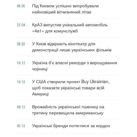
Під Києвом успішно випробували
08.05
найновіший вітчизняний літак
КрАЗ випустив унікальний автомобіль
23.04
«4в1» для комунслужб
У Києві відкриють кінотеатр для
08.02
демонстрації лише українських фільмів
Україна б’є власні рекорди з вирощування
16.12
чорниці
У США створили проект Buy Ukrainian,
16.12
щоб показати українські товари всій
Америці
Врожайність української пшениці на
06.12
третину перевищила американську
Українські бренди потяглися за кордон
05.12