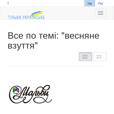
|
Укр
Рус
Navigati
Все по темі: "весняне
взуття"