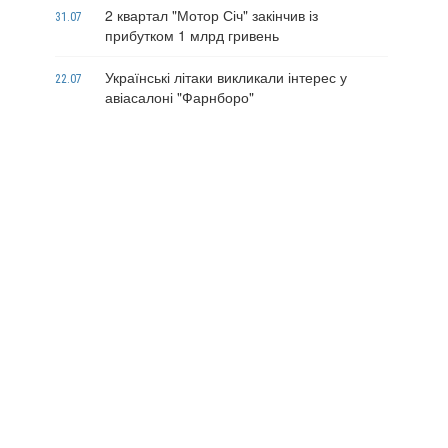
2 квартал "Мотор Січ" закінчив із
31.07
прибутком 1 млрд гривень
Українські літаки викликали інтерес у
22.07
авіасалоні "Фарнборо"