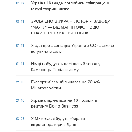
Україна і Канада поглибили співпрацю у
03.12
галузі тваринництва
ЗРОБЛЕНО В УКРАЇНІ. ІСТОРІЯ ЗАВОДУ
05.11
"МАЯК " — ВІД МАГНІТОФОНІВ ДО
СНАЙПЕРСЬКИХ ГВИНТІВОК
Угода про асоціацію України з ЄС частково
01.11
вступила в силу
Німці побудують насіннєвий завод у
01.11
Кам'янець-Подільському
Експорт м'яса збільшився на 22,4% -
29.10
Мінагрополітики
Україна піднялася на 16 позицій в
29.10
рейтингу Doing Business
У Миколаєві будуть збирати
03.08
вітрогенератори з Данії