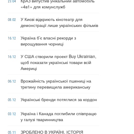
КрАЗ випустив унікальний автомобіль
23.04
«4в1» для комунслужб
У Києві відкриють кінотеатр для
08.02
демонстрації лише українських фільмів
Україна б’є власні рекорди з
16.12
вирощування чорниці
У США створили проект Buy Ukrainian,
16.12
щоб показати українські товари всій
Америці
Врожайність української пшениці на
06.12
третину перевищила американську
Українські бренди потяглися за кордон
05.12
Україна і Канада поглибили співпрацю
03.12
у галузі тваринництва
ЗРОБЛЕНО В УКРАЇНІ. ІСТОРІЯ
05.11