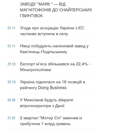
ЗАВОДУ "МАЯК " — ВІД
МАГНІТОФОНІВ ДО СНАЙПЕРСЬКИХ
ГВИНТІВОК
Угода про асоціацію України з ЄС
01.11
частково вступила в силу
Німці побудують насіннєвий завод у
01.11
Кам'янець-Подільському
Експорт м'яса збільшився на 22,4% -
29.10
Мінагрополітики
Україна піднялася на 16 позицій в
29.10
рейтингу Doing Business
У Миколаєві будуть збирати
03.08
вітрогенератори з Данії
2 квартал "Мотор Січ" закінчив із
31.07
прибутком 1 млрд гривень