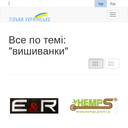
|
Укр
Рус
Navigati
Все по темі:
"вишиванки"