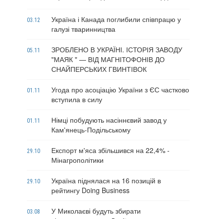
Україна і Канада поглибили співпрацю у
03.12
галузі тваринництва
ЗРОБЛЕНО В УКРАЇНІ. ІСТОРІЯ ЗАВОДУ
05.11
"МАЯК " — ВІД МАГНІТОФОНІВ ДО
СНАЙПЕРСЬКИХ ГВИНТІВОК
Угода про асоціацію України з ЄС частково
01.11
вступила в силу
Німці побудують насіннєвий завод у
01.11
Кам'янець-Подільському
Експорт м'яса збільшився на 22,4% -
29.10
Мінагрополітики
Україна піднялася на 16 позицій в
29.10
рейтингу Doing Business
У Миколаєві будуть збирати
03.08