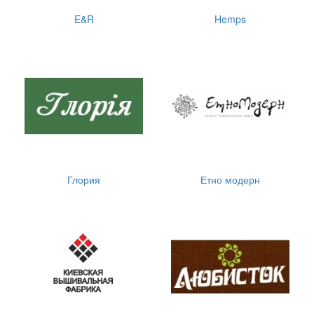
E&R
Hemps
Глория
Етно модерн