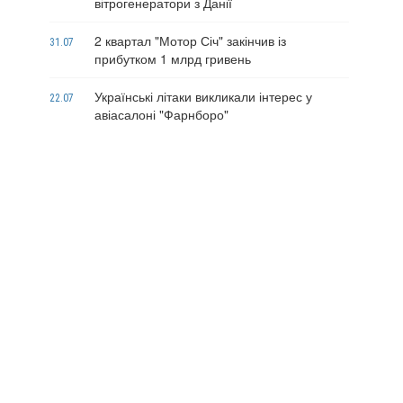
вітрогенератори з Данії
2 квартал "Мотор Січ" закінчив із
31.07
прибутком 1 млрд гривень
Українські літаки викликали інтерес у
22.07
авіасалоні "Фарнборо"