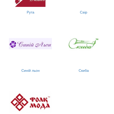
Рута
Саір
Синій льон
Скиба