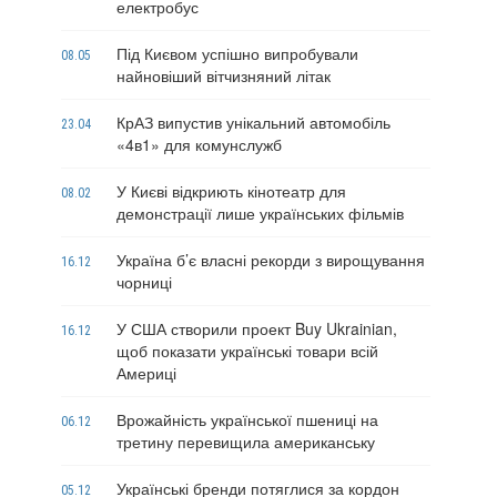
електробус
Під Києвом успішно випробували
08.05
найновіший вітчизняний літак
КрАЗ випустив унікальний автомобіль
23.04
«4в1» для комунслужб
У Києві відкриють кінотеатр для
08.02
демонстрації лише українських фільмів
Україна б’є власні рекорди з вирощування
16.12
чорниці
У США створили проект Buy Ukrainian,
16.12
щоб показати українські товари всій
Америці
Врожайність української пшениці на
06.12
третину перевищила американську
Українські бренди потяглися за кордон
05.12