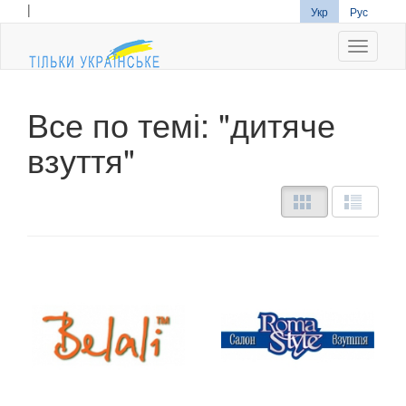
|
Укр
Рус
Navigati
Все по темі: "дитяче
взуття"