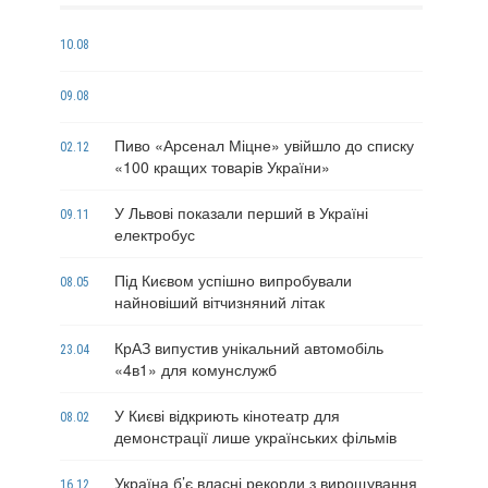
10.08
09.08
Пиво «Арсенал Міцне» увійшло до списку
02.12
«100 кращих товарів України»
У Львові показали перший в Україні
09.11
електробус
Під Києвом успішно випробували
08.05
найновіший вітчизняний літак
КрАЗ випустив унікальний автомобіль
23.04
«4в1» для комунслужб
У Києві відкриють кінотеатр для
08.02
демонстрації лише українських фільмів
Україна б’є власні рекорди з вирощування
16.12