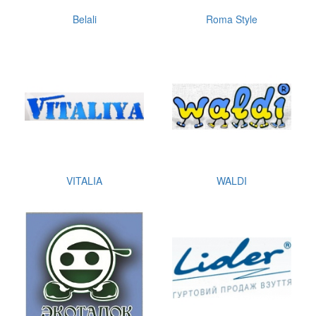
Belali
Roma Style
VITALIA
WALDI