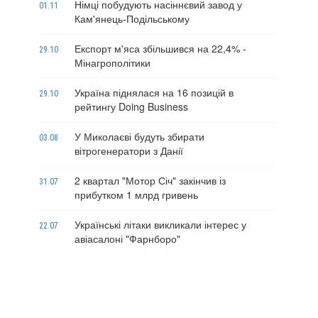
Німці побудують насіннєвий завод у
01.11
Кам'янець-Подільському
Експорт м'яса збільшився на 22,4% -
29.10
Мінагрополітики
Україна піднялася на 16 позицій в
29.10
рейтингу Doing Business
У Миколаєві будуть збирати
03.08
вітрогенератори з Данії
2 квартал "Мотор Січ" закінчив із
31.07
прибутком 1 млрд гривень
Українські літаки викликали інтерес у
22.07
авіасалоні "Фарнборо"