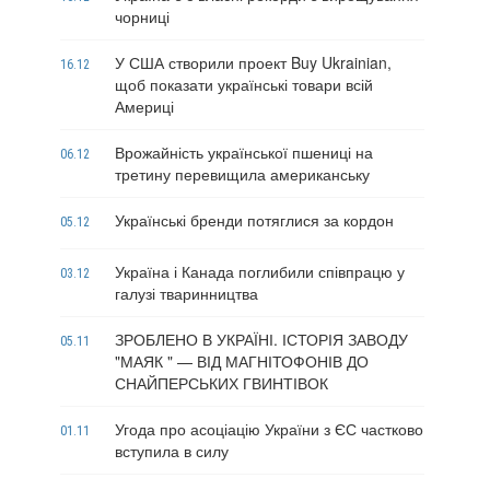
чорниці
У США створили проект Buy Ukrainian,
16.12
щоб показати українські товари всій
Америці
Врожайність української пшениці на
06.12
третину перевищила американську
Українські бренди потяглися за кордон
05.12
Україна і Канада поглибили співпрацю у
03.12
галузі тваринництва
ЗРОБЛЕНО В УКРАЇНІ. ІСТОРІЯ ЗАВОДУ
05.11
"МАЯК " — ВІД МАГНІТОФОНІВ ДО
СНАЙПЕРСЬКИХ ГВИНТІВОК
Угода про асоціацію України з ЄС частково
01.11
вступила в силу