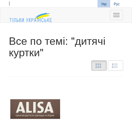
|
Укр
Рус
Navigati
Все по темі: "дитячі
куртки"