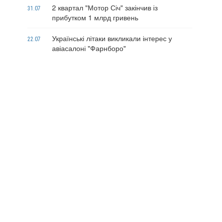
2 квартал "Мотор Січ" закінчив із
31.07
прибутком 1 млрд гривень
Українські літаки викликали інтерес у
22.07
авіасалоні "Фарнборо"