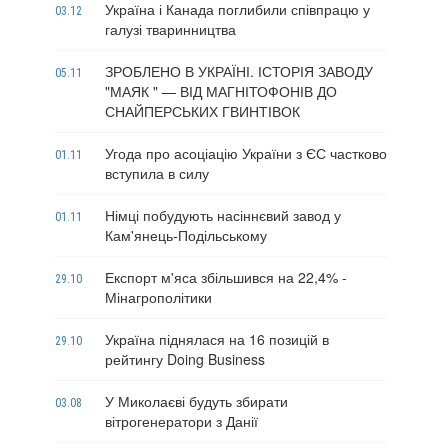
Україна і Канада поглибили співпрацю у
03.12
галузі тваринництва
ЗРОБЛЕНО В УКРАЇНІ. ІСТОРІЯ ЗАВОДУ
05.11
"МАЯК " — ВІД МАГНІТОФОНІВ ДО
СНАЙПЕРСЬКИХ ГВИНТІВОК
Угода про асоціацію України з ЄС частково
01.11
вступила в силу
Німці побудують насіннєвий завод у
01.11
Кам'янець-Подільському
Експорт м'яса збільшився на 22,4% -
29.10
Мінагрополітики
Україна піднялася на 16 позицій в
29.10
рейтингу Doing Business
У Миколаєві будуть збирати
03.08
вітрогенератори з Данії