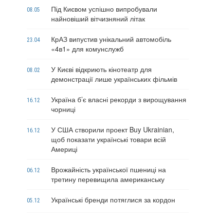
Під Києвом успішно випробували
08.05
найновіший вітчизняний літак
КрАЗ випустив унікальний автомобіль
23.04
«4в1» для комунслужб
У Києві відкриють кінотеатр для
08.02
демонстрації лише українських фільмів
Україна б’є власні рекорди з вирощування
16.12
чорниці
У США створили проект Buy Ukrainian,
16.12
щоб показати українські товари всій
Америці
Врожайність української пшениці на
06.12
третину перевищила американську
Українські бренди потяглися за кордон
05.12