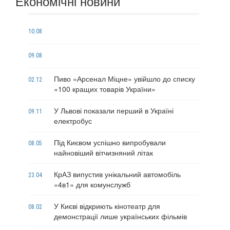
Економічні новини
10.08
09.08
Пиво «Арсенал Міцне» увійшло до списку
02.12
«100 кращих товарів України»
У Львові показали перший в Україні
09.11
електробус
Під Києвом успішно випробували
08.05
найновіший вітчизняний літак
КрАЗ випустив унікальний автомобіль
23.04
«4в1» для комунслужб
У Києві відкриють кінотеатр для
08.02
демонстрації лише українських фільмів