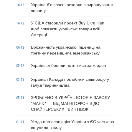
Україна б’є власні рекорди з вирощування
16.12
чорниці
У США створили проект Buy Ukrainian,
16.12
щоб показати українські товари всій
Америці
Врожайність української пшениці на
06.12
третину перевищила американську
Українські бренди потяглися за кордон
05.12
Україна і Канада поглибили співпрацю у
03.12
галузі тваринництва
ЗРОБЛЕНО В УКРАЇНІ. ІСТОРІЯ ЗАВОДУ
05.11
"МАЯК " — ВІД МАГНІТОФОНІВ ДО
СНАЙПЕРСЬКИХ ГВИНТІВОК
Угода про асоціацію України з ЄС частково
01.11
вступила в силу