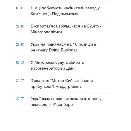
Німці побудують насіннєвий завод у
01.11
Кам'янець-Подільському
Експорт м'яса збільшився на 22,4% -
29.10
Мінагрополітики
Україна піднялася на 16 позицій в
29.10
рейтингу Doing Business
У Миколаєві будуть збирати
03.08
вітрогенератори з Данії
2 квартал "Мотор Січ" закінчив із
31.07
прибутком 1 млрд гривень
Українські літаки викликали інтерес у
22.07
авіасалоні "Фарнборо"