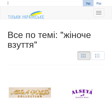
|
Укр
Рус
Navigati
Все по темі: "жіноче
взуття"