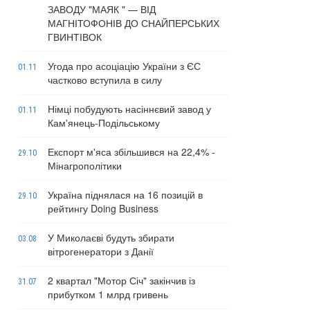
ЗАВОДУ "МАЯК " — ВІД
МАГНІТОФОНІВ ДО СНАЙПЕРСЬКИХ
ГВИНТІВОК
Угода про асоціацію України з ЄС
01.11
частково вступила в силу
Німці побудують насіннєвий завод у
01.11
Кам'янець-Подільському
Експорт м'яса збільшився на 22,4% -
29.10
Мінагрополітики
Україна піднялася на 16 позицій в
29.10
рейтингу Doing Business
У Миколаєві будуть збирати
03.08
вітрогенератори з Данії
2 квартал "Мотор Січ" закінчив із
31.07
прибутком 1 млрд гривень