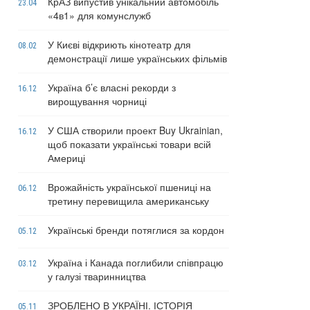
КрАЗ випустив унікальний автомобіль
23.04
«4в1» для комунслужб
У Києві відкриють кінотеатр для
08.02
демонстрації лише українських фільмів
Україна б’є власні рекорди з
16.12
вирощування чорниці
У США створили проект Buy Ukrainian,
16.12
щоб показати українські товари всій
Америці
Врожайність української пшениці на
06.12
третину перевищила американську
Українські бренди потяглися за кордон
05.12
Україна і Канада поглибили співпрацю
03.12
у галузі тваринництва
ЗРОБЛЕНО В УКРАЇНІ. ІСТОРІЯ
05.11