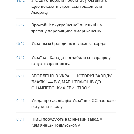
У США створили проект Buy Ukrainian,
16.12
щоб показати українські товари всій
Америці
Врожайність української пшениці на
06.12
третину перевищила американську
Українські бренди потяглися за кордон
05.12
Україна і Канада поглибили співпрацю у
03.12
галузі тваринництва
ЗРОБЛЕНО В УКРАЇНІ. ІСТОРІЯ ЗАВОДУ
05.11
"МАЯК " — ВІД МАГНІТОФОНІВ ДО
СНАЙПЕРСЬКИХ ГВИНТІВОК
Угода про асоціацію України з ЄС частково
01.11
вступила в силу
Німці побудують насіннєвий завод у
01.11
Кам'янець-Подільському