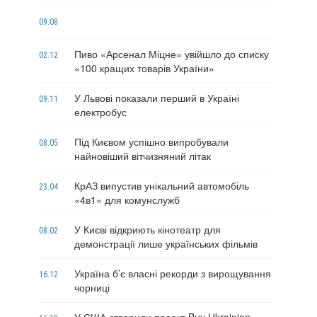
09.08
Пиво «Арсенал Міцне» увійшло до списку
02.12
«100 кращих товарів України»
У Львові показали перший в Україні
09.11
електробус
Під Києвом успішно випробували
08.05
найновіший вітчизняний літак
КрАЗ випустив унікальний автомобіль
23.04
«4в1» для комунслужб
У Києві відкриють кінотеатр для
08.02
демонстрації лише українських фільмів
Україна б’є власні рекорди з вирощування
16.12
чорниці