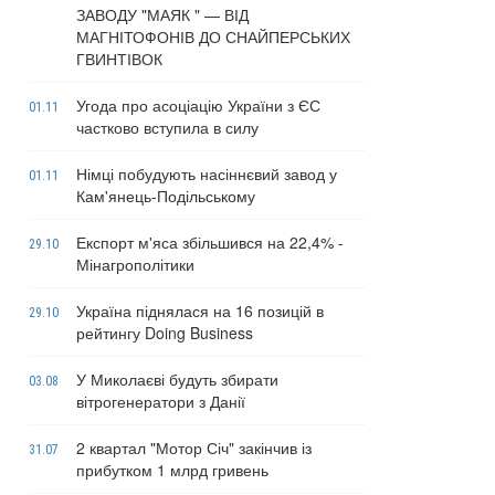
ЗАВОДУ "МАЯК " — ВІД
МАГНІТОФОНІВ ДО СНАЙПЕРСЬКИХ
ГВИНТІВОК
Угода про асоціацію України з ЄС
01.11
частково вступила в силу
Німці побудують насіннєвий завод у
01.11
Кам'янець-Подільському
Експорт м'яса збільшився на 22,4% -
29.10
Мінагрополітики
Україна піднялася на 16 позицій в
29.10
рейтингу Doing Business
У Миколаєві будуть збирати
03.08
вітрогенератори з Данії
2 квартал "Мотор Січ" закінчив із
31.07
прибутком 1 млрд гривень