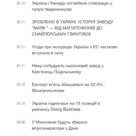
Україна і Канада поглибили співпрацю у
03.12
галузі тваринництва
ЗРОБЛЕНО В УКРАЇНІ. ІСТОРІЯ ЗАВОДУ
05.11
"МАЯК " — ВІД МАГНІТОФОНІВ ДО
СНАЙПЕРСЬКИХ ГВИНТІВОК
Угода про асоціацію України з ЄС частково
01.11
вступила в силу
Німці побудують насіннєвий завод у
01.11
Кам'янець-Подільському
Експорт м'яса збільшився на 22,4% -
29.10
Мінагрополітики
Україна піднялася на 16 позицій в
29.10
рейтингу Doing Business
У Миколаєві будуть збирати
03.08
вітрогенератори з Данії