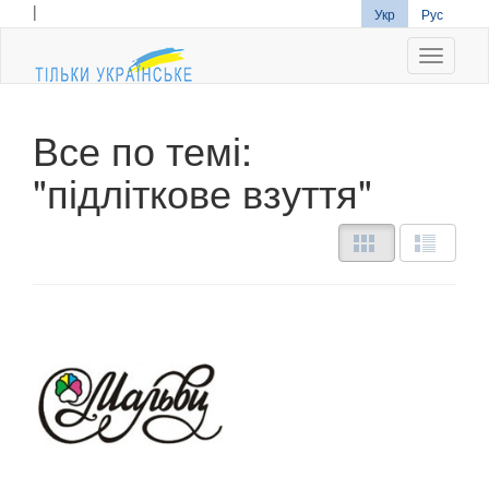
|
Укр
Рус
Navigati
Все по темі:
"підліткове взуття"