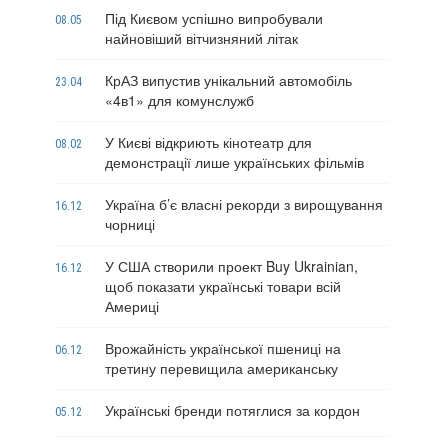
Під Києвом успішно випробували
08.05
найновіший вітчизняний літак
КрАЗ випустив унікальний автомобіль
23.04
«4в1» для комунслужб
У Києві відкриють кінотеатр для
08.02
демонстрації лише українських фільмів
Україна б’є власні рекорди з вирощування
16.12
чорниці
У США створили проект Buy Ukrainian,
16.12
щоб показати українські товари всій
Америці
Врожайність української пшениці на
06.12
третину перевищила американську
Українські бренди потяглися за кордон
05.12