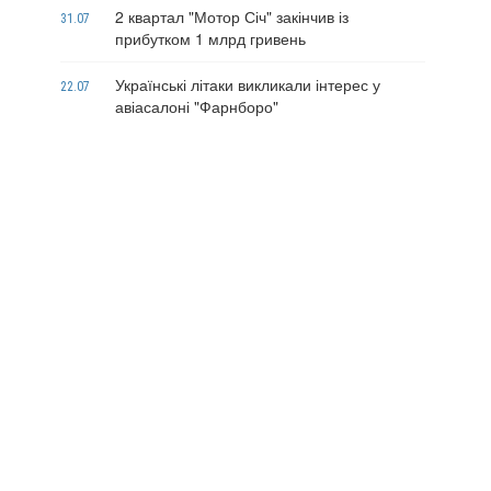
2 квартал "Мотор Січ" закінчив із
31.07
прибутком 1 млрд гривень
Українські літаки викликали інтерес у
22.07
авіасалоні "Фарнборо"