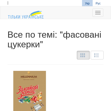
|
Укр
Рус
Navigati
Все по темі: "фасовані
цукерки"