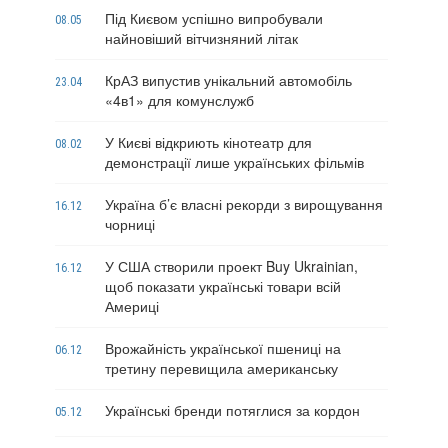
Під Києвом успішно випробували
08.05
найновіший вітчизняний літак
КрАЗ випустив унікальний автомобіль
23.04
«4в1» для комунслужб
У Києві відкриють кінотеатр для
08.02
демонстрації лише українських фільмів
Україна б’є власні рекорди з вирощування
16.12
чорниці
У США створили проект Buy Ukrainian,
16.12
щоб показати українські товари всій
Америці
Врожайність української пшениці на
06.12
третину перевищила американську
Українські бренди потяглися за кордон
05.12