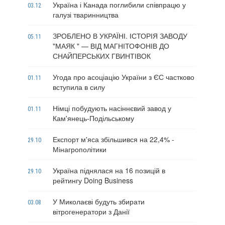
Україна і Канада поглибили співпрацю у
03.12
галузі тваринництва
ЗРОБЛЕНО В УКРАЇНІ. ІСТОРІЯ ЗАВОДУ
05.11
"МАЯК " — ВІД МАГНІТОФОНІВ ДО
СНАЙПЕРСЬКИХ ГВИНТІВОК
Угода про асоціацію України з ЄС частково
01.11
вступила в силу
Німці побудують насіннєвий завод у
01.11
Кам'янець-Подільському
Експорт м'яса збільшився на 22,4% -
29.10
Мінагрополітики
Україна піднялася на 16 позицій в
29.10
рейтингу Doing Business
У Миколаєві будуть збирати
03.08
вітрогенератори з Данії