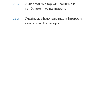
2 квартал "Мотор Січ" закінчив із
31.07
прибутком 1 млрд гривень
Українські літаки викликали інтерес у
22.07
авіасалоні "Фарнборо"