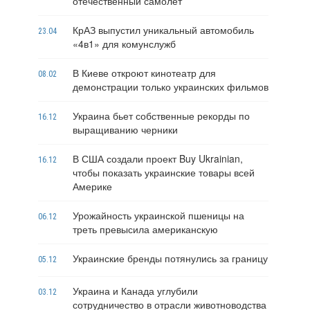
отечественный самолет
КрАЗ выпустил уникальный автомобиль
23.04
«4в1» для комунслужб
В Киеве откроют кинотеатр для
08.02
демонстрации только украинских фильмов
Украина бьет собственные рекорды по
16.12
выращиванию черники
В США создали проект Buy Ukrainian,
16.12
чтобы показать украинские товары всей
Америке
Урожайность украинской пшеницы на
06.12
треть превысила американскую
Украинские бренды потянулись за границу
05.12
Украина и Канада углубили
03.12
сотрудничество в отрасли животноводства