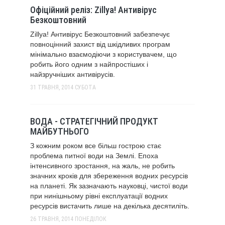
Офіційний реліз: Zillya! Антивірус
Безкоштовний
Zillya! Антивірус Безкоштовний забезпечує
повноцінний захист від шкідливих програм
мінімально взаємодіючи з користувачем, що
робить його одним з найпростіших і
найзручніших антивірусів.
31 ТРАВНЯ, 2014
СУБОТА
ВОДА - СТРАТЕГІЧНИЙ ПРОДУКТ
МАЙБУТНЬОГО
З кожним роком все більш гострою стає
проблема питної води на Землі. Епоха
інтенсивного зростання, на жаль, не робить
значних кроків для збереження водних ресурсів
на планеті. Як зазначають науковці, чистої води
при нинішньому рівні експлуатації водних
ресурсів вистачить лише на декілька десятиліть.
26 ТРАВНЯ, 2014
ПОНЕДІЛОК