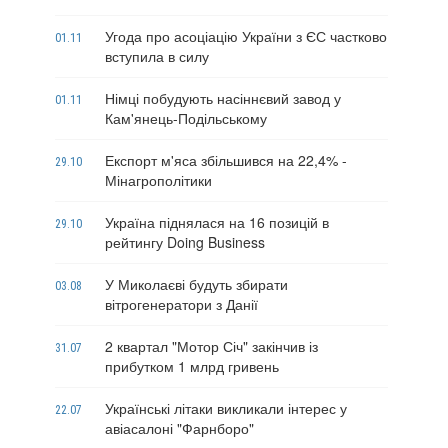
Угода про асоціацію України з ЄС частково
01.11
вступила в силу
Німці побудують насіннєвий завод у
01.11
Кам'янець-Подільському
Експорт м'яса збільшився на 22,4% -
29.10
Мінагрополітики
Україна піднялася на 16 позицій в
29.10
рейтингу Doing Business
У Миколаєві будуть збирати
03.08
вітрогенератори з Данії
2 квартал "Мотор Січ" закінчив із
31.07
прибутком 1 млрд гривень
Українські літаки викликали інтерес у
22.07
авіасалоні "Фарнборо"