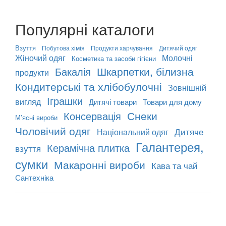
Популярні каталоги
Взуття
Побутова хімія
Продукти харчування
Дитячий одяг
Жіночий одяг
Молочні
Косметика та засоби гігієни
Шкарпетки, білизна
Бакалія
продукти
Кондитерські та хлібобулочні
Зовнішній
Іграшки
вигляд
Дитячі товари
Товари для дому
Снеки
Консервація
М’ясні вироби
Чоловічий одяг
Дитяче
Національний одяг
Галантерея,
Керамічна плитка
взуття
сумки
Макаронні вироби
Кава та чай
Сантехніка