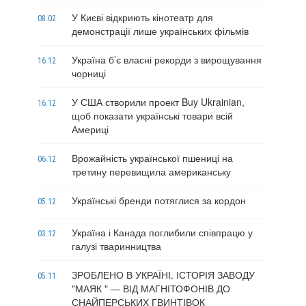
У Києві відкриють кінотеатр для
08.02
демонстрації лише українських фільмів
Україна б’є власні рекорди з вирощування
16.12
чорниці
У США створили проект Buy Ukrainian,
16.12
щоб показати українські товари всій
Америці
Врожайність української пшениці на
06.12
третину перевищила американську
Українські бренди потяглися за кордон
05.12
Україна і Канада поглибили співпрацю у
03.12
галузі тваринництва
ЗРОБЛЕНО В УКРАЇНІ. ІСТОРІЯ ЗАВОДУ
05.11
"МАЯК " — ВІД МАГНІТОФОНІВ ДО
СНАЙПЕРСЬКИХ ГВИНТІВОК