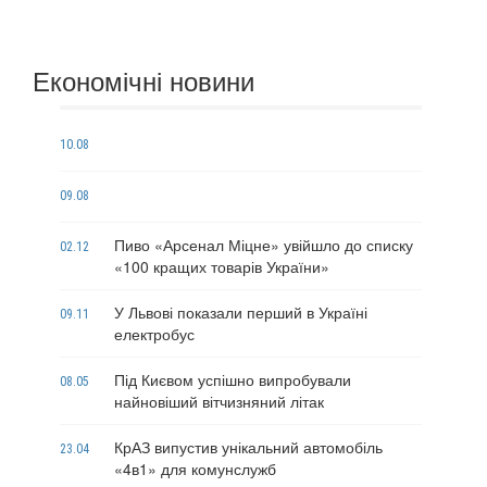
Економічні новини
10.08
09.08
Пиво «Арсенал Міцне» увійшло до списку
02.12
«100 кращих товарів України»
У Львові показали перший в Україні
09.11
електробус
Під Києвом успішно випробували
08.05
найновіший вітчизняний літак
КрАЗ випустив унікальний автомобіль
23.04
«4в1» для комунслужб