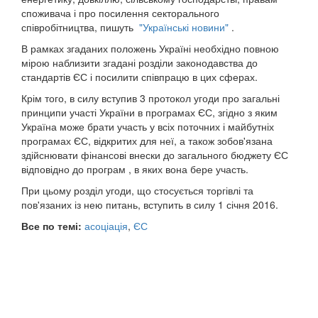
споживача і про посилення секторального
співробітництва, пишуть
"Українські новини"
.
В рамках згаданих положень Україні необхідно повною
мірою наблизити згадані розділи законодавства до
стандартів ЄС і посилити співпрацю в цих сферах.
Крім того, в силу вступив 3 протокол угоди про загальні
принципи участі України в програмах ЄС, згідно з яким
Україна може брати участь у всіх поточних і майбутніх
програмах ЄС, відкритих для неї, а також зобов'язана
здійснювати фінансові внески до загального бюджету ЄС
відповідно до програм , в яких вона бере участь.
При цьому розділ угоди, що стосується торгівлі та
пов'язаних із нею питань, вступить в силу 1 січня 2016.
Все по темі:
асоціація
,
ЄС