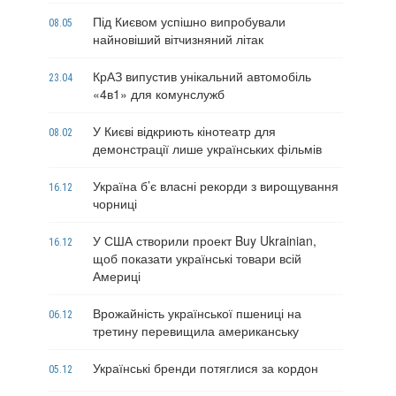
Під Києвом успішно випробували
08.05
найновіший вітчизняний літак
КрАЗ випустив унікальний автомобіль
23.04
«4в1» для комунслужб
У Києві відкриють кінотеатр для
08.02
демонстрації лише українських фільмів
Україна б’є власні рекорди з вирощування
16.12
чорниці
У США створили проект Buy Ukrainian,
16.12
щоб показати українські товари всій
Америці
Врожайність української пшениці на
06.12
третину перевищила американську
Українські бренди потяглися за кордон
05.12