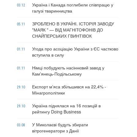
Україна і Канада поглибили співпрацю у
03.12
галузі тваринництва
ЗРОБЛЕНО В УКРАЇНІ. ІСТОРІЯ ЗАВОДУ
05.11
"МАЯК " — ВІД МАГНІТОФОНІВ ДО
СНАЙПЕРСЬКИХ ГВИНТІВОК
Угода про асоціацію України з ЄС частково
01.11
вступила в силу
Німці побудують насіннєвий завод у
01.11
Кам'янець-Подільському
Експорт м'яса збільшився на 22,4% -
29.10
Мінагрополітики
Україна піднялася на 16 позицій в
29.10
рейтингу Doing Business
У Миколаєві будуть збирати
03.08
вітрогенератори з Данії