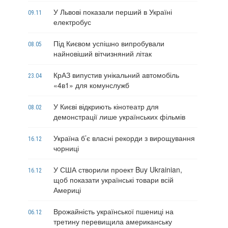
У Львові показали перший в Україні
09.11
електробус
Під Києвом успішно випробували
08.05
найновіший вітчизняний літак
КрАЗ випустив унікальний автомобіль
23.04
«4в1» для комунслужб
У Києві відкриють кінотеатр для
08.02
демонстрації лише українських фільмів
Україна б’є власні рекорди з вирощування
16.12
чорниці
У США створили проект Buy Ukrainian,
16.12
щоб показати українські товари всій
Америці
Врожайність української пшениці на
06.12
третину перевищила американську