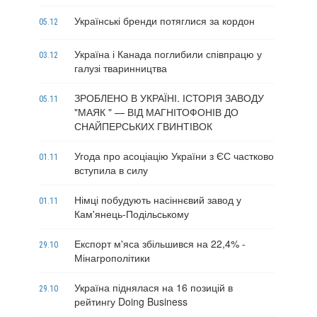
Українські бренди потяглися за кордон
05.12
Україна і Канада поглибили співпрацю у
03.12
галузі тваринництва
ЗРОБЛЕНО В УКРАЇНІ. ІСТОРІЯ ЗАВОДУ
05.11
"МАЯК " — ВІД МАГНІТОФОНІВ ДО
СНАЙПЕРСЬКИХ ГВИНТІВОК
Угода про асоціацію України з ЄС частково
01.11
вступила в силу
Німці побудують насіннєвий завод у
01.11
Кам'янець-Подільському
Експорт м'яса збільшився на 22,4% -
29.10
Мінагрополітики
Україна піднялася на 16 позицій в
29.10
рейтингу Doing Business