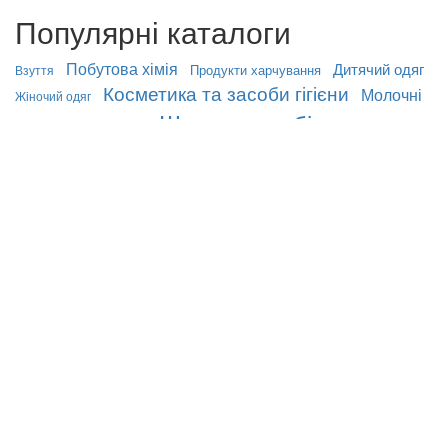
Популярні каталоги
Побутова хімія
Дитячий одяг
Продукти харчування
Взуття
Косметика та засоби гігієни
Молочні
Жіночий одяг
Шкарпетки, білизна
продукти
Бакалія
Зовнішній вигляд
Кондитерські та хлібобулочні
Дитячі товари
Іграшки
Товари для дому