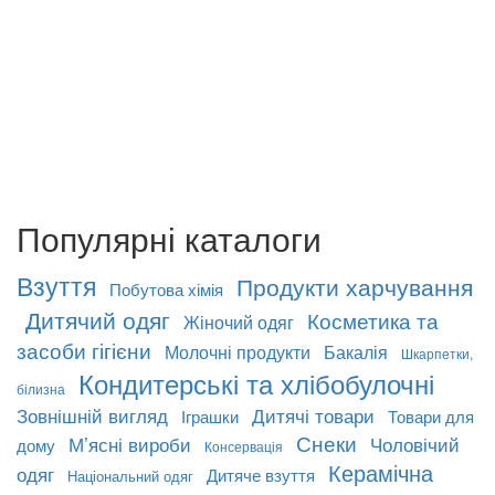
Популярні каталоги
Взуття
Продукти харчування
Побутова хімія
Дитячий одяг
Косметика та
Жіночий одяг
засоби гігієни
Молочні продукти
Бакалія
Шкарпетки,
Кондитерські та хлібобулочні
білизна
Зовнішній вигляд
Дитячі товари
Іграшки
Товари для
Снеки
М’ясні вироби
Чоловічий
дому
Консервація
Керамічна
одяг
Дитяче взуття
Національний одяг