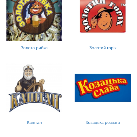
Золота рибка
Золотий горіх
Капітан
Козацька розвага