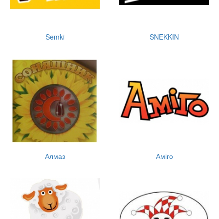
Semki
SNEKKIN
Алмаз
Аміго