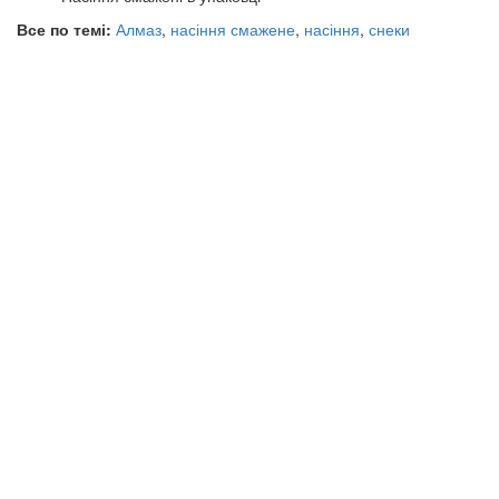
Все по темі:
Алмаз
,
насіння смажене
,
насіння
,
снеки