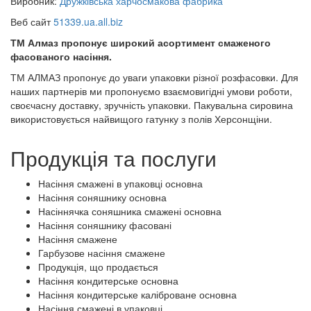
Виробник:
Дружківська харчосмакова фабрика
Веб сайт
51339.ua.all.biz
ТМ Алмаз пропонує широкий асортимент смаженого
фасованого насіння.
ТМ АЛМАЗ пропонує до уваги упаковки різної розфасовки. Для
наших партнерів ми пропонуємо взаємовигідні умови роботи,
своєчасну доставку, зручність упаковки. Пакувальна сировина
використовується найвищого гатунку з полів Херсонщіни.
Продукція та послуги
Насіння смажені в упаковці основна
Насіння соняшнику основна
Насіннячка соняшника смажені основна
Насіння соняшнику фасовані
Насіння смажене
Гарбузове насіння смажене
Продукція, що продається
Насіння кондитерське основна
Насіння кондитерське каліброване основна
Насіння смажені в упаковці