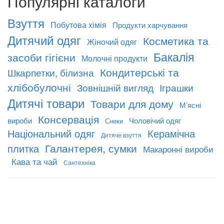
Популярні каталоги
Взуття
Побутова хімія
Продукти харчування
Дитячий одяг
Косметика та
Жіночий одяг
Бакалія
засоби гігієни
Молочні продукти
Кондитерські та
Шкарпетки, білизна
хлібобулочні
Зовнішній вигляд
Іграшки
Дитячі товари
Товари для дому
М’ясні
Консервація
вироби
Чоловічий одяг
Снеки
Національний одяг
Керамічна
Дитяче взуття
Галантерея, сумки
плитка
Макаронні вироби
Кава та чай
Сантехніка