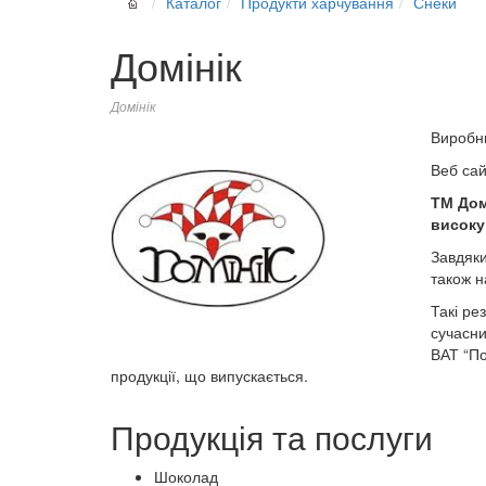
Каталог
Продукти харчування
Снеки
Домінік
Домінік
Виробн
Веб са
ТМ Домі
високу 
Завдяки
також н
Такі ре
сучасни
ВАТ “По
продукції, що випускається.
Продукція та послуги
Шоколад