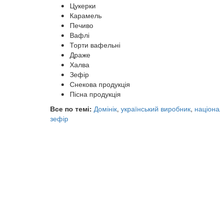
Цукерки
Карамель
Печиво
Вафлі
Торти вафельні
Драже
Халва
Зефір
Снекова продукція
Пісна продукція
Все по темі:
Домінік
,
український виробник
,
націона
зефір