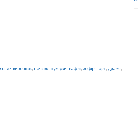
льний виробник
,
печиво
,
цукерки
,
вафлі
,
зефір
,
торт
,
драже
,