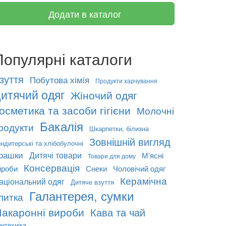
Додати в каталог
Популярні каталоги
зуття
Побутова хімія
Продукти харчування
итячий одяг
Жіночий одяг
осметика та засоби гігієни
Молочні
Бакалія
родукти
Шкарпетки, білизна
Зовнішній вигляд
ндитерські та хлібобулочні
грашки
Дитячі товари
М’ясні
Товари для дому
Консервація
ироби
Снеки
Чоловічий одяг
Керамічна
аціональний одяг
Дитяче взуття
Галантерея, сумки
литка
акаронні вироби
Кава та чай
нтехніка