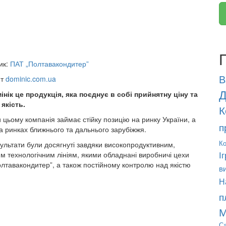
ик:
ПАТ „Полтавакондитер”
В
йт
dominic.com.ua
Д
нік це продукція, яка поєднує в собі прийнятну ціну та
якість.
К
 цьому компанія займає стійку позицію на ринку України, а
п
а ринках ближнього та дальнього зарубіжжя.
Ко
зультати були досягнуті завдяки високопродуктивним,
І
м технологічним лініям, якими обладнані виробничі цехи
лтавакондитер”, а також постійному контролю над якістю
в
Н
п
М
Са