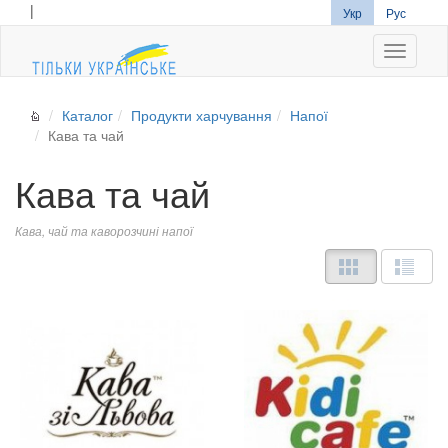
|
Укр
Рус
Navigati
Каталог
Продукти харчування
Напої
Кава та чай
Кава та чай
Кава, чай та каворозчині напої