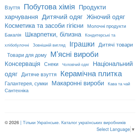
Побутова хімія
Продукти
Взуття
Дитячий одяг
харчування
Жіночий одяг
Косметика та засоби гігієни
Молочні продукти
Шкарпетки, білизна
Бакалія
Кондитерські та
Іграшки
Дитячі товари
хлібобулочні
Зовнішній вигляд
М’ясні вироби
Товари для дому
Консервація
Національний
Снеки
Чоловічий одяг
Керамічна плитка
одяг
Дитяче взуття
Макаронні вироби
Галантерея, сумки
Кава та чай
Сантехніка
© 2026
| Тільки Українське. Каталог українських виробників
Select Language
▼