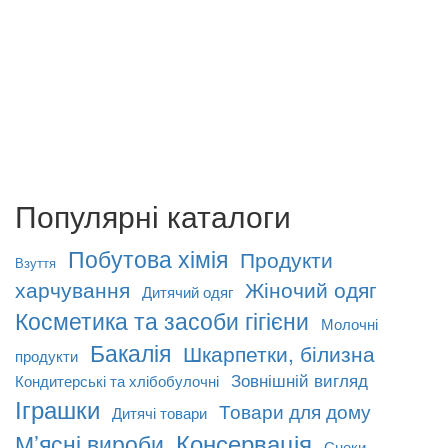
Популярні каталоги
Побутова хімія
Продукти
Взуття
харчування
Жіночий одяг
Дитячий одяг
Косметика та засоби гігієни
Молочні
Бакалія
Шкарпетки, білизна
продукти
Зовнішній вигляд
Кондитерські та хлібобулочні
Іграшки
Товари для дому
Дитячі товари
Консервація
М’ясні вироби
Снеки