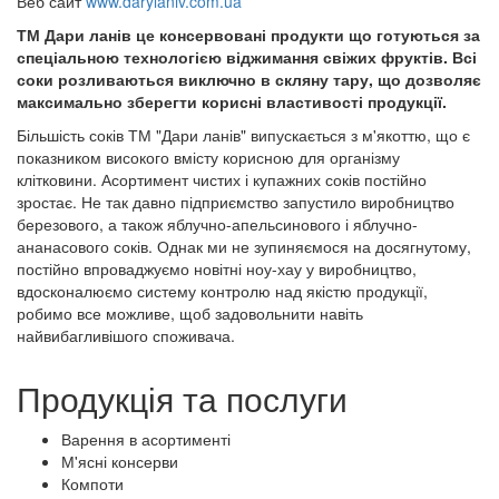
Веб сайт
www.darylaniv.com.ua
ТМ Дари ланів це консервовані продукти що готуються за
спеціальною технологією віджимання свіжих фруктів. Всі
соки розливаються виключно в скляну тару, що дозволяє
максимально зберегти корисні властивості продукції.
Більшість соків ТМ "Дари ланів" випускається з м'якоттю, що є
показником високого вмісту корисною для організму
клітковини. Асортимент чистих і купажних соків постійно
зростає. Не так давно підприємство запустило виробництво
березового, а також яблучно-апельсинового і яблучно-
ананасового соків. Однак ми не зупиняємося на досягнутому,
постійно впроваджуємо новітні ноу-хау у виробництво,
вдосконалюємо систему контролю над якістю продукції,
робимо все можливе, щоб задовольнити навіть
найвибагливішого споживача.
Продукція та послуги
Варення в асортименті
М'ясні консерви
Компоти