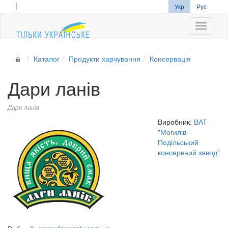
|
Укр
Рус
Navigati
Каталог
Продукти харчування
Консервація
Дари ланів
Дари ланів
Виробник:
ВАТ
"Могилів-
Подільський
консервний завод"