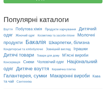
Популярні каталоги
Дитячий
Побутова хімія
Продукти харчування
Взуття
одяг
Молочні
Жіночий одяг
Косметика та засоби гігієни
Бакалія
продукти
Шкарпетки, білизна
Іграшки
Зовнішній вигляд
Кондитерські та хлібобулочні
Дитячі товари
М’ясні вироби
Товари для дому
Національний
Снеки
Чоловічий одяг
Консервація
Дитяче взуття
одяг
Керамічна плитка
Галантерея, сумки
Макаронні вироби
Кава
та чай
Сантехніка