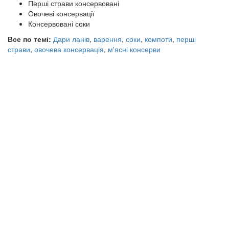
Перші страви консервовані
Овочеві консервації
Консервовані соки
Все по темі:
Дари ланів
,
варення
,
соки
,
компоти
,
перші
страви
,
овочева консервація
,
м'ясні консерви