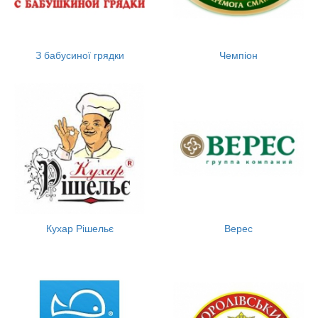
З бабусиної грядки
Чемпіон
Кухар Рішельє
Верес