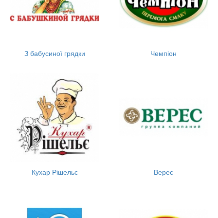
З бабусиної грядки
Чемпіон
Кухар Рішельє
Верес