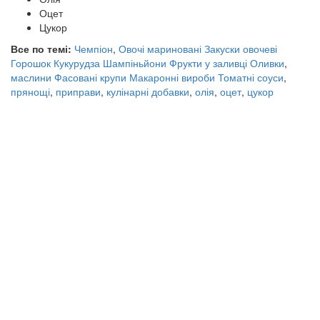
Оцет
Цукор
Все по темі:
Чемпіон
,
Овочі мариновані Закуски овочеві
Горошок Кукурудза Шампіньйони Фрукти у заливці Оливки
,
маслини Фасовані крупи Макаронні вироби Томатні соуси
,
прянощі
,
приправи
,
кулінарні добавки
,
олія
,
оцет
,
цукор