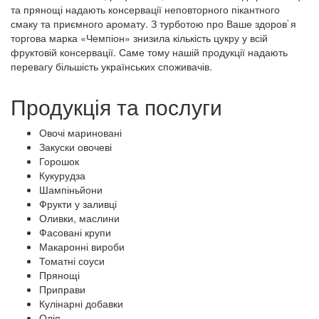
та прянощі надають консервації неповторного пікантного
смаку та приємного аромату. З турботою про Ваше здоров`я
торгова марка «Чемпіон» знизила кількість цукру у всій
фруктовій консервації. Саме тому нашій продукції надають
перевагу більшість українських споживачів.
Продукція та послуги
Овочі мариновані
Закуски овочеві
Горошок
Кукурудза
Шампіньйони
Фрукти у заливці
Оливки, маслини
Фасовані крупи
Макаронні вироби
Томатні соуси
Прянощі
Приправи
Кулінарні добавки
Олія