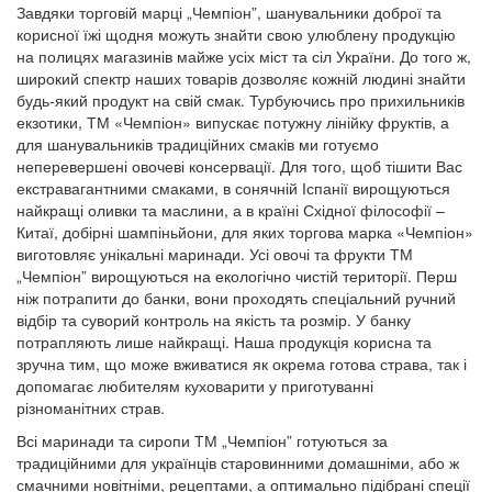
Завдяки торговій марці „Чемпіон”, шанувальники доброї та
корисної їжі щодня можуть знайти свою улюблену продукцію
на полицях магазинів майже усіх міст та сіл України. До того ж,
широкий спектр наших товарів дозволяє кожній людині знайти
будь-який продукт на свій смак. Турбуючись про прихильників
екзотики, ТМ «Чемпіон» випускає потужну лінійку фруктів, а
для шанувальників традиційних смаків ми готуємо
неперевершені овочеві консервації. Для того, щоб тішити Вас
екстравагантними смаками, в сонячній Іспанії вирощуються
найкращі оливки та маслини, а в країні Східної філософії –
Китаї, добірні шампіньйони, для яких торгова марка «Чемпіон»
виготовляє унікальні маринади. Усі овочі та фрукти ТМ
„Чемпіон” вирощуються на екологічно чистій території. Перш
ніж потрапити до банки, вони проходять спеціальний ручний
відбір та суворий контроль на якість та розмір. У банку
потрапляють лише найкращі. Наша продукція корисна та
зручна тим, що може вживатися як окрема готова страва, так і
допомагає любителям куховарити у приготуванні
різноманітних страв.
Всі маринади та сиропи ТМ „Чемпіон” готуються за
традиційними для українців старовинними домашніми, або ж
смачними новітніми, рецептами, а оптимально підібрані спеції