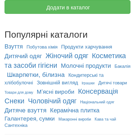
Додати в каталог
Популярні каталоги
Взуття
Продукти харчування
Побутова хімія
Жіночий одяг
Косметика
Дитячий одяг
та засоби гігієни
Молочні продукти
Бакалія
Шкарпетки, білизна
Кондитерські та
Зовнішній вигляд
хлібобулочні
Дитячі товари
Іграшки
Консервація
М’ясні вироби
Товари для дому
Снеки
Чоловічий одяг
Національний одяг
Дитяче взуття
Керамічна плитка
Галантерея, сумки
Макаронні вироби
Кава та чай
Сантехніка