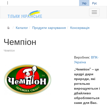
|
Укр
Рус
Navigati
Каталог
Продукти харчування
Консервація
Чемпіон
Чемпіон
Виробник:
ВПК-
Україна
„Чемпіон” – це
щедрі дари
природи, які
ретельно
вирощуються і
дбайливо
обробляються
саме для Вас.