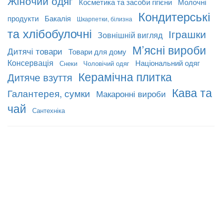
Жіночий одяг
Косметика та засоби гігієни
Молочні
Кондитерські
продукти
Бакалія
Шкарпетки, білизна
та хлібобулочні
Іграшки
Зовнішній вигляд
М’ясні вироби
Дитячі товари
Товари для дому
Консервація
Національний одяг
Снеки
Чоловічий одяг
Керамічна плитка
Дитяче взуття
Кава та
Галантерея, сумки
Макаронні вироби
чай
Сантехніка