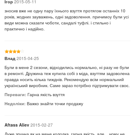
Ігор
2015-05-11
зносив вже не одну пару їхнього взуття протягом останніх 10
років, жодних зауважень, одні задоволення. причимоу були усі
види можна сказати чоботи, сандалі туфлі. і стильно і
практично і надійно.
Влад
2015-04-25
Були в мене 2 сезони, відходились нормально, ні разу не були
в ремонті. Дружина теж купила собі з міда, взуттям задоволена
правда носить кілька тижднів. Рекомендую всім нормальний
український виробник. Саме зараз потрібно підтримувати своє.
Переваги:
Гарна якість взуття
Недоліки:
Важко знайти точки продажу
Aftass Aliev
2015-02-27
Дуже зручна як на мене колодка, гарна якість, але... чому не