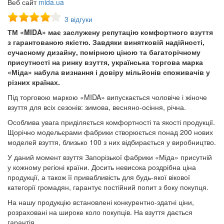
Веб сайт
mida.ua
3 відгуки
ТМ «MIDA» має заслужену репутацію комфортного взуття
з гарантованою якістю. Завдяки винятковій надійності,
сучасному дизайну, помірною ціною та багаторічному
присутності на ринку взуття, українська торгова марка
«Міда» набула визнання і довіру мільйонів споживачів у
різних країнах.
Під торговою маркою «MIDA» випускається чоловіче і жіноче
взуття для всіх сезонів: зимова, весняно-осіння, річна.
Особлива увага приділяється комфортності та якості продукції.
Щорічно модельєрами фабрики створюється понад 200 нових
моделей взуття, близько 100 з них відбирається у виробництво.
У даний момент взуття Запорізької фабрики «Міда» присутній
у кожному регіоні країни. Досить невисока роздрібна ціна
продукції, а також її привабливість для будь-якої вікової
категорії громадян, гарантує постійний попит з боку покупця.
На нашу продукцію встановлені конкурентно-здатні ціни,
розраховані на широке коло покупців. На взуття дається
гарантія.