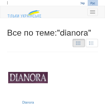
|
Укр
Рус
Navigati
Все по теме:"dianora"
Dianora