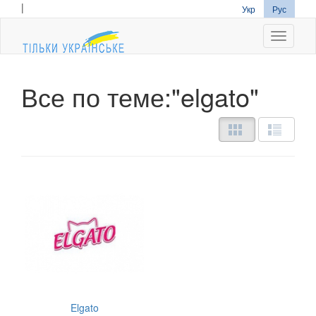
|
Укр
Рус
Navigati
Все по теме:"elgato"
Elgato