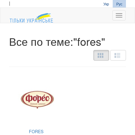
|
Укр
Рус
Navigati
Все по теме:"fores"
FORES