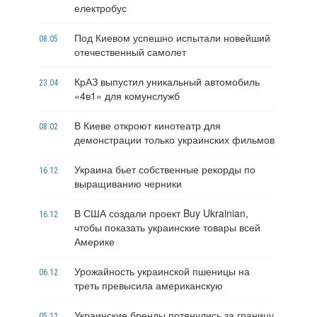
електробус
Под Киевом успешно испытали новейший
08.05
отечественный самолет
КрАЗ выпустил уникальный автомобиль
23.04
«4в1» для комунслужб
В Киеве откроют кинотеатр для
08.02
демонстрации только украинских фильмов
Украина бьет собственные рекорды по
16.12
выращиванию черники
В США создали проект Buy Ukrainian,
16.12
чтобы показать украинские товары всей
Америке
Урожайность украинской пшеницы на
06.12
треть превысила американскую
Украинские бренды потянулись за границу
05.12