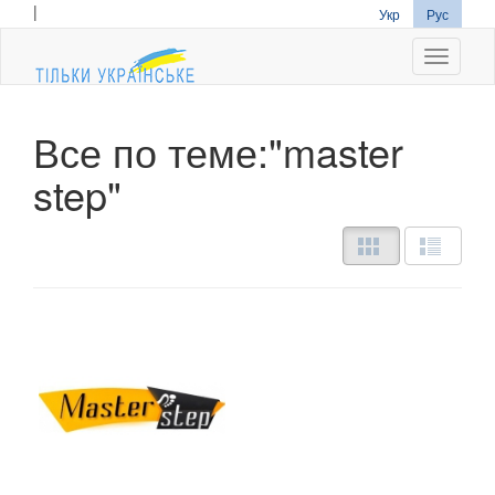
|
Укр
Рус
Navigati
Все по теме:"master
step"