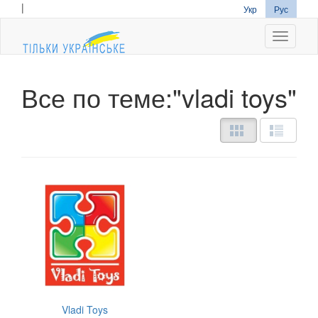
|
Укр
Рус
Navigati
Все по теме:"vladi toys"
Vladi Toys