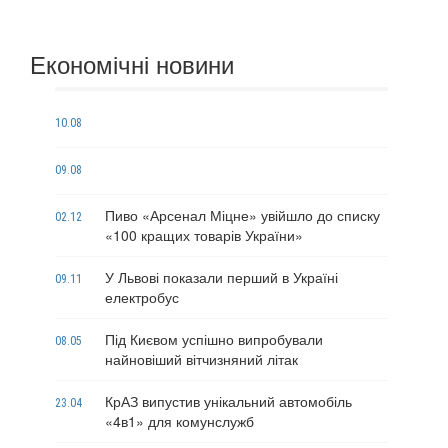
Економічні новини
10.08
09.08
Пиво «Арсенал Міцне» увійшло до списку
02.12
«100 кращих товарів України»
У Львові показали перший в Україні
09.11
електробус
Під Києвом успішно випробували
08.05
найновіший вітчизняний літак
КрАЗ випустив унікальний автомобіль
23.04
«4в1» для комунслужб