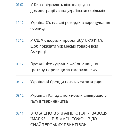
У Києві відкриють кінотеатр для
08.02
демонстрації лише українських фільмів
Україна б’є власні рекорди з вирощування
16.12
чорниці
У США створили проект Buy Ukrainian,
16.12
щоб показати українські товари всій
Америці
Врожайність української пшениці на
06.12
третину перевищила американську
Українські бренди потяглися за кордон
05.12
Україна і Канада поглибили співпрацю у
03.12
галузі тваринництва
ЗРОБЛЕНО В УКРАЇНІ. ІСТОРІЯ ЗАВОДУ
05.11
"МАЯК " — ВІД МАГНІТОФОНІВ ДО
СНАЙПЕРСЬКИХ ГВИНТІВОК