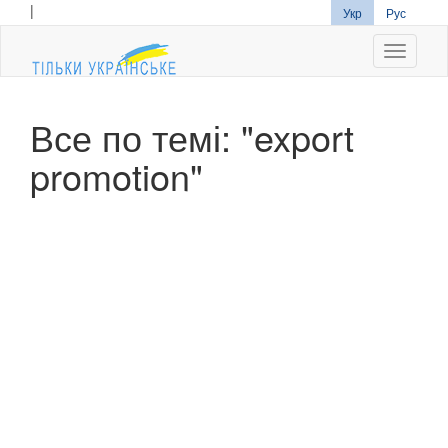
|
Укр
Рус
Navigati
Все по темі: "export
promotion"