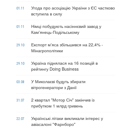
Угода про асоціацію України з ЄС частково
01.11
вступила в силу
Німці побудують насіннєвий завод у
01.11
Кам'янець-Подільському
Експорт м'яса збільшився на 22,4% -
29.10
Мінагрополітики
Україна піднялася на 16 позицій в
29.10
рейтингу Doing Business
У Миколаєві будуть збирати
03.08
вітрогенератори з Данії
2 квартал "Мотор Січ" закінчив із
31.07
прибутком 1 млрд гривень
Українські літаки викликали інтерес у
22.07
авіасалоні "Фарнборо"