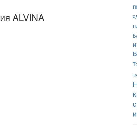
п
ния ALVINA
о
г
Б
и
В
Т
Ко
Н
К
с
и