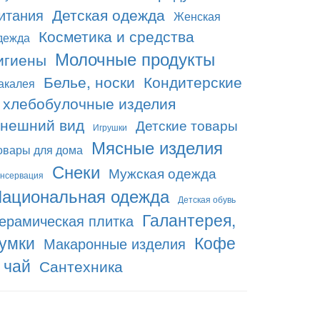
Детская одежда
итания
Женская
Косметика и средства
дежда
Молочные продукты
игиены
Белье, носки
Кондитерские
акалея
 хлебобулочные изделия
нешний вид
Детские товары
Игрушки
Мясные изделия
овары для дома
Снеки
Мужская одежда
нсервация
ациональная одежда
Детская обувь
Галантерея,
ерамическая плитка
умки
Кофе
Макаронные изделия
 чай
Сантехника