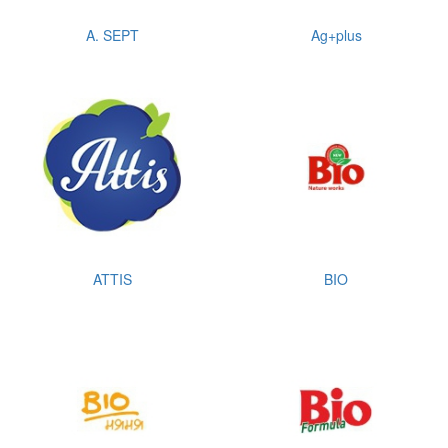
A. SEPT
Ag+plus
ATTIS
BIO