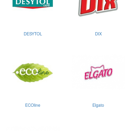
DESYTOL
DIX
ECOline
Elgato