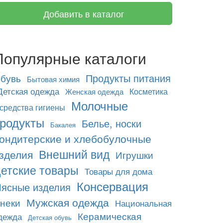
Добавить в каталог
Популярные каталоги
Продукты питания
бувь
Бытовая химия
Детская одежда
Косметика
Женская одежда
Молочные
 средства гигиены
родукты
Белье, носки
Бакалея
ондитерские и хлебобулочные
Внешний вид
зделия
Игрушки
етские товары
Товары для дома
Консервация
ясные изделия
Мужская одежда
неки
Национальная
Керамическая
дежда
Детская обувь