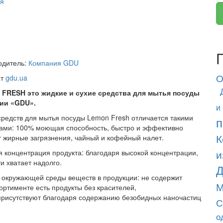
ия
одитель:
Компания GDU
О
йт
gdu.ua
FRESH это жидкие и сухие средства для мытья посуды
ии «GDU».
и
средств для мытья посуды Lemon Fresh отличается такими
п
вами: 100% моющая способность, быстро и эффективно
К
т жирные загрязнения, чайный и кофейный налет.
и
 концентрация продукта: благодаря высокой концентрации,
и хватает надолго.
Д
 окружающей среды веществ в продукции: не содержит
М
ортименте есть продукты без красителей,
присутствуют благодаря содержанию безобидных наночастиц
С
о