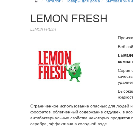
Каталог
Товары для дома
Бытовая хим
LEMON FRESH
LEMON FRESH
Произв
Веб са
LEMON 
компан
Серия 
качест
удаляе
Высокая
жидкост
Ограниченное использование опасных для людей и
фосфатов, облегченный содержание отдушек, в асс
антибактериальные свойства некоторых продуктов 
серебра, эффективна в холодной воде.