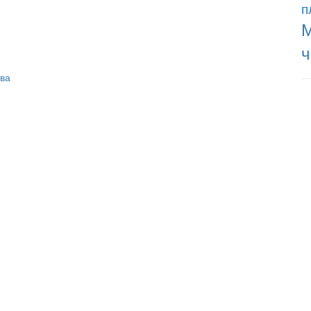
п
М
ч
ва