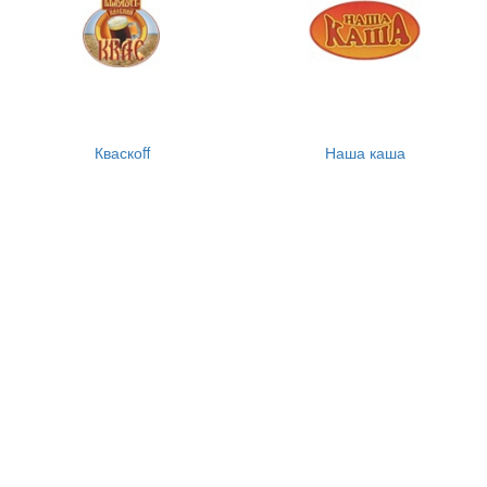
Кваскоff
Наша каша