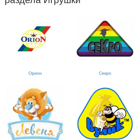
Орион
Секро