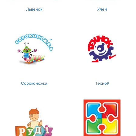
Львенок
Улей
Сороконожка
ТехноК