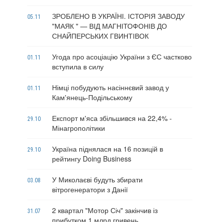
ЗРОБЛЕНО В УКРАЇНІ. ІСТОРІЯ ЗАВОДУ
05.11
"МАЯК " — ВІД МАГНІТОФОНІВ ДО
СНАЙПЕРСЬКИХ ГВИНТІВОК
Угода про асоціацію України з ЄС частково
01.11
вступила в силу
Німці побудують насіннєвий завод у
01.11
Кам'янець-Подільському
Експорт м'яса збільшився на 22,4% -
29.10
Мінагрополітики
Україна піднялася на 16 позицій в
29.10
рейтингу Doing Business
У Миколаєві будуть збирати
03.08
вітрогенератори з Данії
2 квартал "Мотор Січ" закінчив із
31.07
прибутком 1 млрд гривень