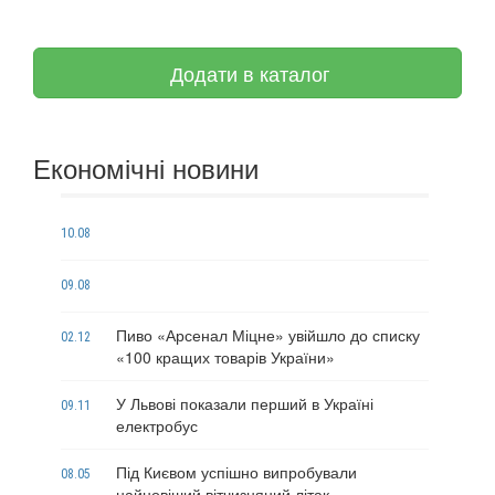
Додати в каталог
Економічні новини
10.08
09.08
Пиво «Арсенал Міцне» увійшло до списку
02.12
«100 кращих товарів України»
У Львові показали перший в Україні
09.11
електробус
Під Києвом успішно випробували
08.05
найновіший вітчизняний літак