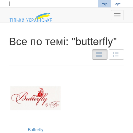
|
Укр
Рус
Navigati
Все по темі: "butterfly"
Butterfly