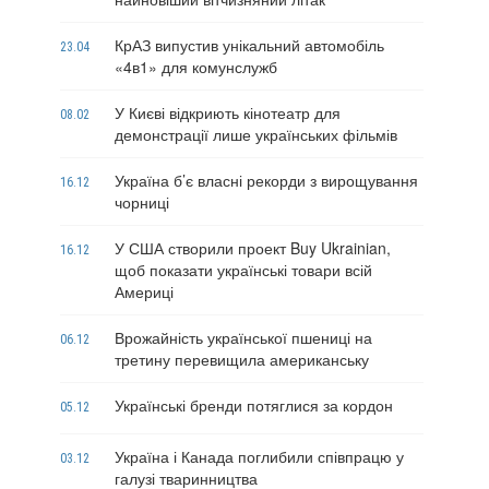
КрАЗ випустив унікальний автомобіль
23.04
«4в1» для комунслужб
У Києві відкриють кінотеатр для
08.02
демонстрації лише українських фільмів
Україна б’є власні рекорди з вирощування
16.12
чорниці
У США створили проект Buy Ukrainian,
16.12
щоб показати українські товари всій
Америці
Врожайність української пшениці на
06.12
третину перевищила американську
Українські бренди потяглися за кордон
05.12
Україна і Канада поглибили співпрацю у
03.12
галузі тваринництва