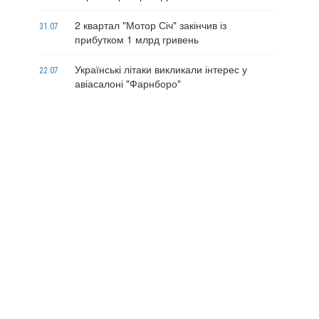
2 квартал "Мотор Січ" закінчив із
31.07
прибутком 1 млрд гривень
Українські літаки викликали інтерес у
22.07
авіасалоні "Фарнборо"