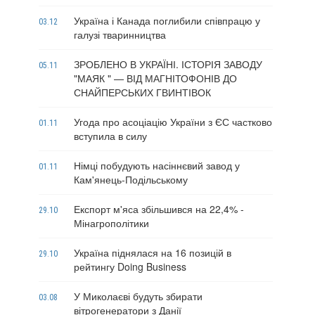
Україна і Канада поглибили співпрацю у
03.12
галузі тваринництва
ЗРОБЛЕНО В УКРАЇНІ. ІСТОРІЯ ЗАВОДУ
05.11
"МАЯК " — ВІД МАГНІТОФОНІВ ДО
СНАЙПЕРСЬКИХ ГВИНТІВОК
Угода про асоціацію України з ЄС частково
01.11
вступила в силу
Німці побудують насіннєвий завод у
01.11
Кам'янець-Подільському
Експорт м'яса збільшився на 22,4% -
29.10
Мінагрополітики
Україна піднялася на 16 позицій в
29.10
рейтингу Doing Business
У Миколаєві будуть збирати
03.08
вітрогенератори з Данії