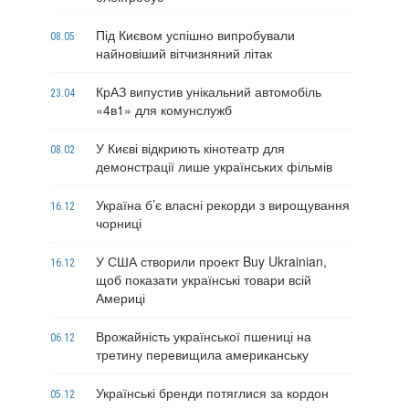
Під Києвом успішно випробували
08.05
найновіший вітчизняний літак
КрАЗ випустив унікальний автомобіль
23.04
«4в1» для комунслужб
У Києві відкриють кінотеатр для
08.02
демонстрації лише українських фільмів
Україна б’є власні рекорди з вирощування
16.12
чорниці
У США створили проект Buy Ukrainian,
16.12
щоб показати українські товари всій
Америці
Врожайність української пшениці на
06.12
третину перевищила американську
Українські бренди потяглися за кордон
05.12