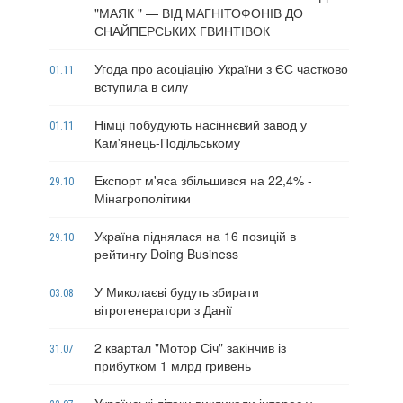
"МАЯК " — ВІД МАГНІТОФОНІВ ДО
СНАЙПЕРСЬКИХ ГВИНТІВОК
Угода про асоціацію України з ЄС частково
01.11
вступила в силу
Німці побудують насіннєвий завод у
01.11
Кам'янець-Подільському
Експорт м'яса збільшився на 22,4% -
29.10
Мінагрополітики
Україна піднялася на 16 позицій в
29.10
рейтингу Doing Business
У Миколаєві будуть збирати
03.08
вітрогенератори з Данії
2 квартал "Мотор Січ" закінчив із
31.07
прибутком 1 млрд гривень