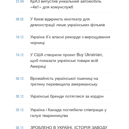
КрАЗ випустив унікальний автомобіль
23.04
«4в1» для комунслужб
У Києві відкриють кінотеатр для
08.02
демонстрації лише українських фільмів
Україна б’є власні рекорди з вирощування
16.12
чорниці
У США створили проект Buy Ukrainian,
16.12
щоб показати українські товари всій
Америці
Врожайність української пшениці на
06.12
третину перевищила американську
Українські бренди потяглися за кордон
05.12
Україна і Канада поглибили співпрацю у
03.12
галузі тваринництва
ЗРОБЛЕНО В УКРАЇНІ. ІСТОРІЯ ЗАВОДУ
05.11