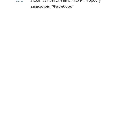
Українські літаки викликали інтерес у
22.07
авіасалоні "Фарнборо"