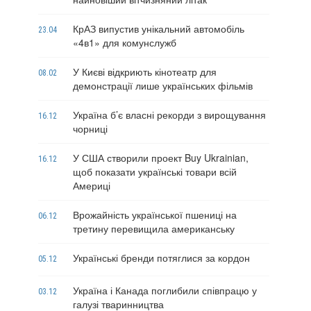
КрАЗ випустив унікальний автомобіль
23.04
«4в1» для комунслужб
У Києві відкриють кінотеатр для
08.02
демонстрації лише українських фільмів
Україна б’є власні рекорди з вирощування
16.12
чорниці
У США створили проект Buy Ukrainian,
16.12
щоб показати українські товари всій
Америці
Врожайність української пшениці на
06.12
третину перевищила американську
Українські бренди потяглися за кордон
05.12
Україна і Канада поглибили співпрацю у
03.12
галузі тваринництва