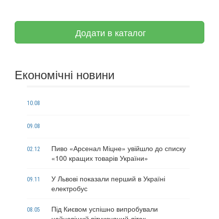
Додати в каталог
Економічні новини
10.08
09.08
Пиво «Арсенал Міцне» увійшло до списку
02.12
«100 кращих товарів України»
У Львові показали перший в Україні
09.11
електробус
Під Києвом успішно випробували
08.05
найновіший вітчизняний літак