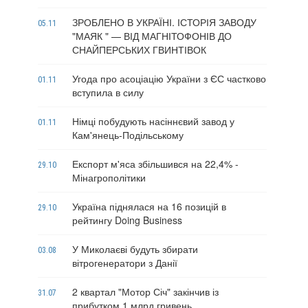
ЗРОБЛЕНО В УКРАЇНІ. ІСТОРІЯ ЗАВОДУ
05.11
"МАЯК " — ВІД МАГНІТОФОНІВ ДО
СНАЙПЕРСЬКИХ ГВИНТІВОК
Угода про асоціацію України з ЄС частково
01.11
вступила в силу
Німці побудують насіннєвий завод у
01.11
Кам'янець-Подільському
Експорт м'яса збільшився на 22,4% -
29.10
Мінагрополітики
Україна піднялася на 16 позицій в
29.10
рейтингу Doing Business
У Миколаєві будуть збирати
03.08
вітрогенератори з Данії
2 квартал "Мотор Січ" закінчив із
31.07
прибутком 1 млрд гривень