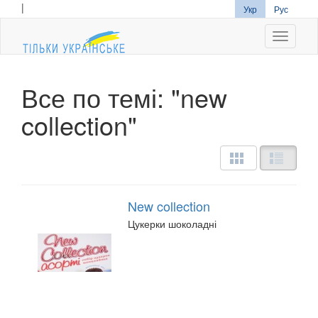
|
Укр
Рус
Navigati
Все по темі: "new
collection"
New collection
Цукерки шоколадні