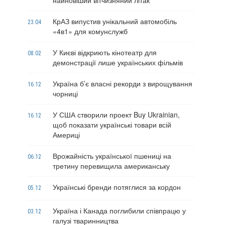
найновіший вітчизняний літак
КрАЗ випустив унікальний автомобіль
23.04
«4в1» для комунслужб
У Києві відкриють кінотеатр для
08.02
демонстрації лише українських фільмів
Україна б’є власні рекорди з вирощування
16.12
чорниці
У США створили проект Buy Ukrainian,
16.12
щоб показати українські товари всій
Америці
Врожайність української пшениці на
06.12
третину перевищила американську
Українські бренди потяглися за кордон
05.12
Україна і Канада поглибили співпрацю у
03.12
галузі тваринництва