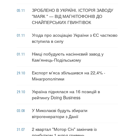
ЗРОБЛЕНО В УКРАЇНІ. ІСТОРІЯ ЗАВОДУ
05.11
"МАЯК " — ВІД МАГНІТОФОНІВ ДО
СНАЙПЕРСЬКИХ ГВИНТІВОК
Угода про асоціацію України з ЄС частково
01.11
вступила в силу
Німці побудують насіннєвий завод у
01.11
Кам'янець-Подільському
Експорт м'яса збільшився на 22,4% -
29.10
Мінагрополітики
Україна піднялася на 16 позицій в
29.10
рейтингу Doing Business
У Миколаєві будуть збирати
03.08
вітрогенератори з Данії
2 квартал "Мотор Січ" закінчив із
31.07
прибутком 1 млрд гривень