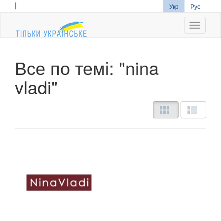
|
Укр
Рус
Navigati
Все по темі: "nina
vladi"