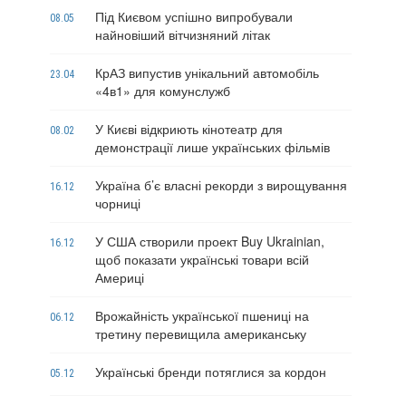
Під Києвом успішно випробували
08.05
найновіший вітчизняний літак
КрАЗ випустив унікальний автомобіль
23.04
«4в1» для комунслужб
У Києві відкриють кінотеатр для
08.02
демонстрації лише українських фільмів
Україна б’є власні рекорди з вирощування
16.12
чорниці
У США створили проект Buy Ukrainian,
16.12
щоб показати українські товари всій
Америці
Врожайність української пшениці на
06.12
третину перевищила американську
Українські бренди потяглися за кордон
05.12