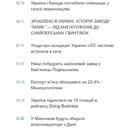
Україна і Канада поглибили співпрацю у
03.12
галузі тваринництва
ЗРОБЛЕНО В УКРАЇНІ. ІСТОРІЯ ЗАВОДУ
05.11
"МАЯК " — ВІД МАГНІТОФОНІВ ДО
СНАЙПЕРСЬКИХ ГВИНТІВОК
Угода про асоціацію України з ЄС частково
01.11
вступила в силу
Німці побудують насіннєвий завод у
01.11
Кам'янець-Подільському
Експорт м'яса збільшився на 22,4% -
29.10
Мінагрополітики
Україна піднялася на 16 позицій в
29.10
рейтингу Doing Business
У Миколаєві будуть збирати
03.08
вітрогенератори з Данії