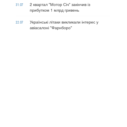
2 квартал "Мотор Січ" закінчив із
31.07
прибутком 1 млрд гривень
Українські літаки викликали інтерес у
22.07
авіасалоні "Фарнборо"