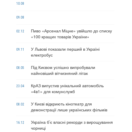
10.08
09.08
Пиво «Арсенал Міцне» увійшло до списку
02.12
«100 кращих товарів України»
У Львові показали перший в Україні
09.11
електробус
Під Києвом успішно випробували
08.05
найновіший вітчизняний літак
КрАЗ випустив унікальний автомобіль
23.04
«4в1» для комунслужб
У Києві відкриють кінотеатр для
08.02
демонстрації лише українських фільмів
Україна б’є власні рекорди з вирощування
16.12
чорниці