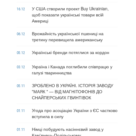
У США створили проект Buy Ukrainian,
16.12
щоб показати українські товари всій
Америці
Врожайність української пшениці на
06.12
третину перевищила американську
Українські бренди потяглися за кордон
05.12
Україна і Канада поглибили співпрацю у
03.12
галузі тваринництва
ЗРОБЛЕНО В УКРАЇНІ. ІСТОРІЯ ЗАВОДУ
05.11
"МАЯК " — ВІД МАГНІТОФОНІВ ДО
СНАЙПЕРСЬКИХ ГВИНТІВОК
Угода про асоціацію України з ЄС частково
01.11
вступила в силу
Німці побудують насіннєвий завод у
01.11
Кам'янець-Подільському