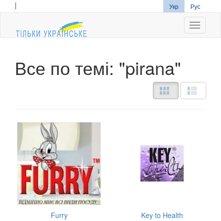
|
Укр
Рус
Navigati
Все по темі: "pirana"
Furry
Key to Health